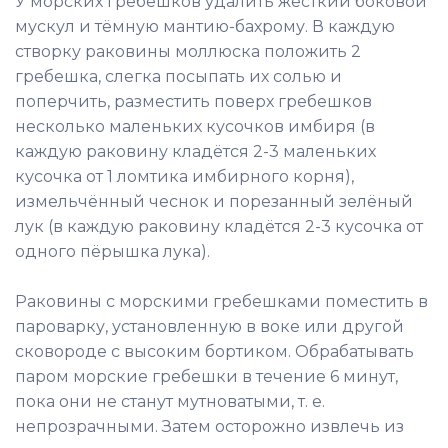
У морских гребешков удалить жёсткий боковой
мускул и тёмную мантию-бахрому. В каждую
створку раковины моллюска положить 2
гребешка, слегка посыпать их солью и
поперчить, разместить поверх гребешков
несколько маленьких кусочков имбиря (в
каждую раковину кладётся 2-3 маленьких
кусочка от 1 ломтика имбирного корня),
измельчённый чеснок и порезанный зелёный
лук (в каждую раковину кладётся 2-3 кусочка от
одного пёрышка лука).
Раковины с морскими гребешками поместить в
пароварку, установленную в воке или другой
сковороде с высоким бортиком. Обрабатывать
паром морские гребешки в течение 6 минут,
пока они не станут мутноватыми, т. е.
непрозрачными. Затем осторожно извлечь из