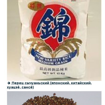
Перец сычуаньский (японский, китайский,
хуацзё, сансё)