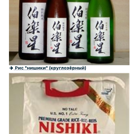
Рис "нишики" (круглозёрный)