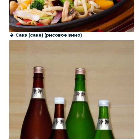
Сакэ (саке) (рисовое вино)