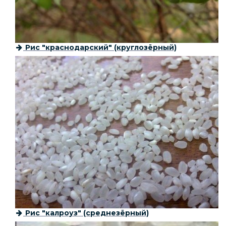
Рис "краснодарский" (круглозёрный)
Рис "калроуз" (среднезёрный)