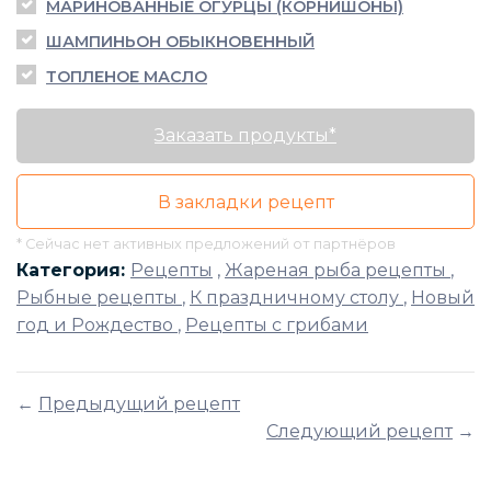
МАРИНОВАННЫЕ ОГУРЦЫ (КОРНИШОНЫ)
ШАМПИНЬОН ОБЫКНОВЕННЫЙ
ТОПЛЕНОЕ МАСЛО
Заказать продукты*
В закладки рецепт
* Сейчас нет активных предложений от партнёров
Категория:
Рецепты
,
Жареная рыба рецепты
,
Рыбные рецепты
,
К праздничному столу
,
Новый
год и Рождество
,
Рецепты с грибами
←
Предыдущий рецепт
Следующий рецепт
→