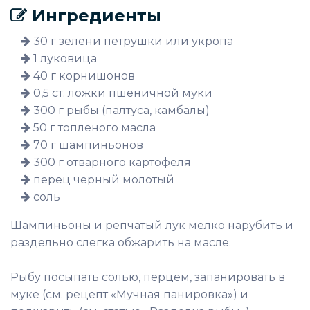
Ингредиенты
30 г зелени петрушки или укропа
1 луковица
40 г корнишонов
0,5 ст. ложки пшеничной муки
300 г рыбы (палтуса, камбалы)
50 г топленого масла
70 г шампиньонов
300 г отварного картофеля
перец черный молотый
соль
Шампиньоны и репчатый лук мелко нарубить и
раздельно слегка обжарить на масле.
Рыбу посыпать солью, перцем, запанировать в
муке (см. рецепт «Мучная панировка») и