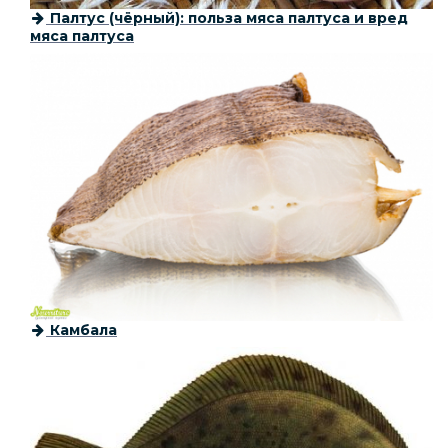
Палтус (чёрный): польза мяса палтуса и вред
мяса палтуса
Камбала