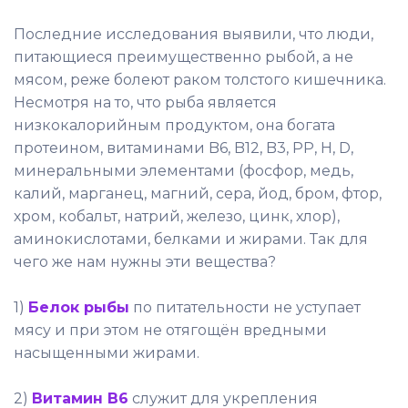
Последние исследования выявили, что люди,
питающиеся преимущественно рыбой, а не
мясом, реже болеют раком толстого кишечника.
Несмотря на то, что рыба является
низкокалорийным продуктом, она богата
протеином, витаминами B6, B12, B3, PP, H, D,
минеральными элементами (фосфор, медь,
калий, марганец, магний, сера, йод, бром, фтор,
хром, кобальт, натрий, железо, цинк, хлор),
аминокислотами, белками и жирами. Так для
чего же нам нужны эти вещества?
1)
Белок рыбы
по питательности не уступает
мясу и при этом не отягощён вредными
насыщенными жирами.
2)
Витамин B6
служит для укрепления