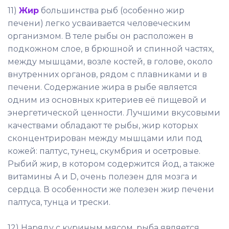
11)
Жир
большинства рыб (особенно жир
печени) легко усваивается человеческим
организмом. В теле рыбы он расположен в
подкожном слое, в брюшной и спинной частях,
между мышцами, возле костей, в голове, около
внутренних органов, рядом с плавниками и в
печени. Содержание жира в рыбе является
одним из основных критериев её пищевой и
энергетической ценности. Лучшими вкусовыми
качествами обладают те рыбы, жир которых
сконцентрирован между мышцами или под
кожей: палтус, тунец, скумбрия и осетровые.
Рыбий жир, в котором содержится йод, а также
витамины A и D, очень полезен для мозга и
сердца. В особенности же полезен жир печени
палтуса, тунца и трески.
12) Наряду с куриным мясом, рыба является