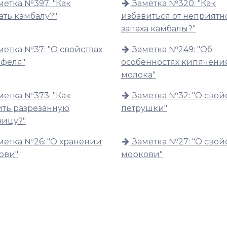
метка №397: "Как
Заметка №320: "Как
ать камбалу?"
избавиться от неприятн
запаха камбалы?"
метка №37: "О свойствах
Заметка №249: "Об
офеля"
особенностях кипячени
молока"
метка №373: "Как
Заметка №32: "О свой
ить разрезанную
петрушки"
вицу?"
метка №26: "О хранении
Заметка №27: "О свой
ови"
моркови"