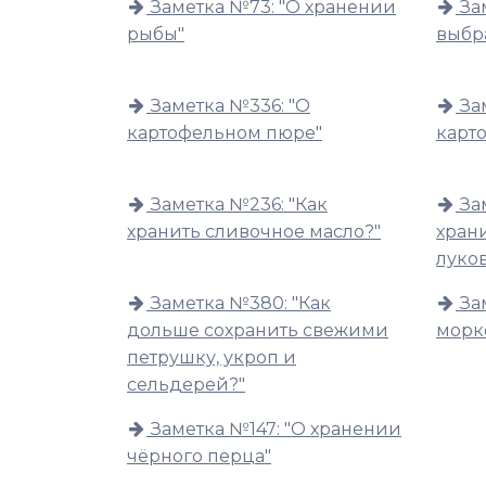
Заметка №73: "О хранении
За
рыбы"
выбр
Заметка №336: "О
За
картофельном пюре"
карт
Заметка №236: "Как
За
хранить сливочное масло?"
хран
луко
Заметка №380: "Как
За
дольше сохранить свежими
морк
петрушку, укроп и
сельдерей?"
Заметка №147: "О хранении
чёрного перца"