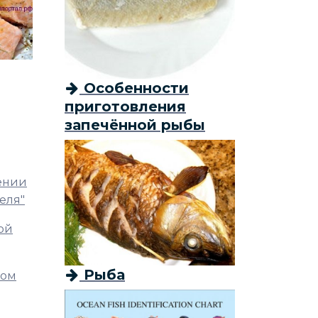
Особенности
приготовления
запечённой рыбы
нении
еля"
вой
Рыба
ном