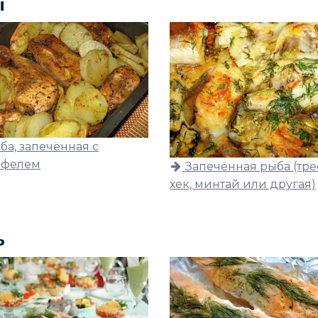
ы
ба, запечённая с
офелем
Запечённая рыба (тре
хек, минтай или другая)
ь