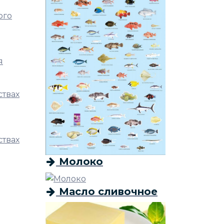
ого
я
ствах
ствах
Молоко
Масло сливочное