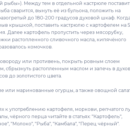
 рыбы»). Между тем в отдельной кастрюле поставит
ба сварится, вынуть её из бульона, положить на
 разогретый до 180-200 градусов духовой шкаф. Когд
крыв крышкой, поставить кастрюлю с картофелем на 5
я. Далее картофель пропустить через мясорубку,
ложки растопленного сливочного масла, кипячёного
бразовалось комочков.
ковороду или противень, покрыть ровным слоем
м, сбрызнуть растопленным маслом и запечь в духо
ов до золотистого цвета.
е или маринованные огурцы, а также овощной салат
 к употреблению картофеля, моркови, репчатого лу
лы, чёрного перца читайте в статьях: "Картофель",
ое", "Молоко", "Рыба", "Камбала", "Перец чёрный".