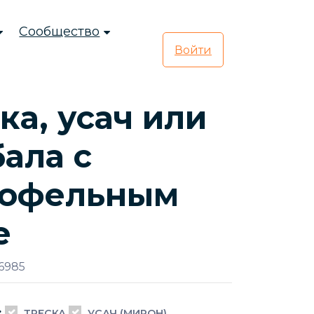
Сообщество
Войти
ка, усач или
ала с
тофельным
е
6985
:
ТРЕСКА
УСАЧ (МИРОН)