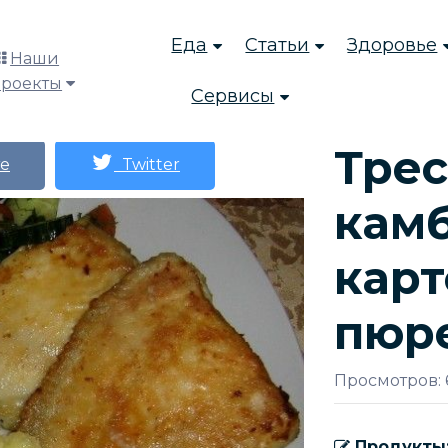
Еда
Статьи
Здоровье
Наши
проекты
Сервисы
Трес
е
Twitter
камб
кар
пюр
Просмотров: 
Продукты