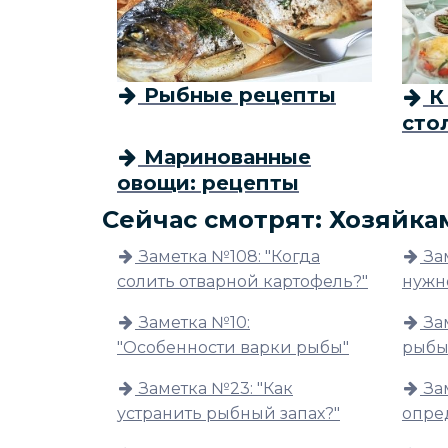
Рыбные рецепты
К
сто
Маринованные
овощи: рецепты
Сейчас смотрят: Хозяйка
Заметка №108: "Когда
За
солить отварной картофель?"
нужн
Заметка №10:
За
"Особенности варки рыбы"
рыбы
Заметка №23: "Как
За
устранить рыбный запах?"
опре