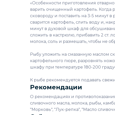
«Особенности приготовления отварной
варить очищенный картофель. Когда ры
сковороду и поставить на 3-5 минут в
сварится картофель, слить воду и, на
минут в духовой шкаф для обсушивани
сложить в кастрюлю, прибавить 2 ст. 
молока, соль и размешать, чтобы не о
Рыбу уложить на смазанную маслом с
картофельного пюре, разровнять ножо
шкафу при температуре 180-200 градус
К рыбе рекомендуется подавать свежи
Рекомендации
О рекомендациях и противопоказаниях
сливочного масла, молока, рыбы, камба
"Морковь", "Лук-репка", "Масло сливочн