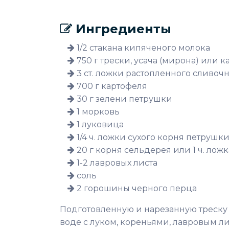
Ингредиенты
1/2 стакана кипяченого молока
750 г трески, усача (мирона) или 
3 ст. ложки растопленного сливоч
700 г картофеля
30 г зелени петрушки
1 морковь
1 луковица
1/4 ч. ложки сухого корня петрушк
20 г корня сельдерея или 1 ч. лож
1-2 лавровых листа
соль
2 горошины черного перца
Подготовленную и нарезанную треску (
воде с луком, кореньями, лавровым ли