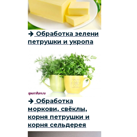
Обработка зелени
петрушки и укропа
Обработка
моркови, свёклы,
корня петрушки и
корня сельдерея