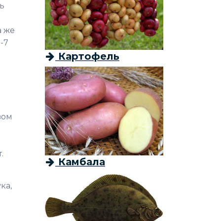
ь
а же
-7
Картофель
вом
.
Камбала
ка,