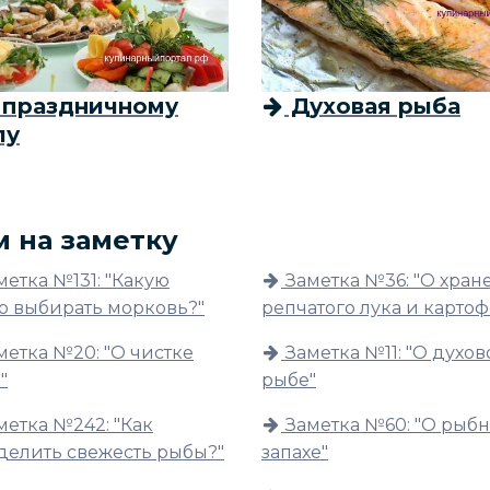
Духовая рыба
 праздничному
лу
м на заметку
метка №131: "Какую
Заметка №36: "О хра
о выбирать морковь?"
репчатого лука и картоф
метка №20: "О чистке
Заметка №11: "О духо
"
рыбе"
метка №242: "Как
Заметка №60: "О рыб
делить свежесть рыбы?"
запахе"