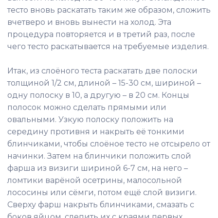
тесто вновь раскатать таким же образом, сложить
вчетверо и вновь вынести на холод. Эта
процедура повторяется и в третий раз, после
чего тесто раскатывается на требуемые изделия.
Итак, из слоёного теста раскатать две полоски
толщиной 1/2 см, длиной – 15-30 см, шириной –
одну полоску в 10, а другую – в 20 см. Концы
полосок можно сделать прямыми или
овальными. Узкую полоску положить на
середину противня и накрыть её тонкими
блинчиками, чтобы слоёное тесто не отсырело от
начинки. Затем на блинчики положить слой
фарша из визиги шириной 6-7 см, на него –
ломтики варёной осетрины, малосольной
лососины или сёмги, потом ещё слой визиги.
Сверху фарш накрыть блинчиками, смазать с
боков яйцом, слепить их с краями первых