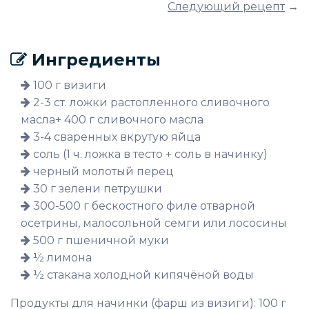
Следующий рецепт
→
Ингредиенты
100 г визиги
2-3 ст. ложки растопленного сливочного
масла+ 400 г сливочного масла
3-4 сваренных вкрутую яйца
соль (1 ч. ложка в тесто + соль в начинку)
черный молотый перец
30 г зелени петрушки
300-500 г бескостного филе отварной
осетрины, малосольной семги или лососины
500 г пшеничной муки
½ лимона
½ стакана холодной кипячёной воды
Продукты для начинки (фарш из визиги): 100 г