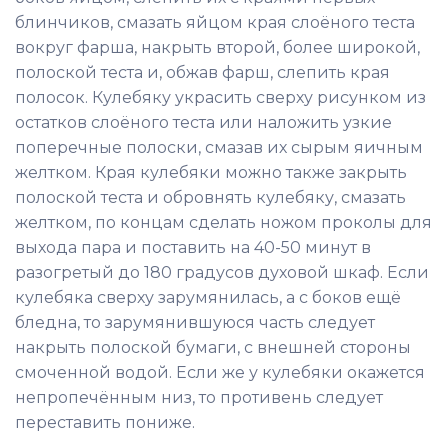
блинчиков, смазать яйцом края слоёного теста
вокруг фарша, накрыть второй, более широкой,
полоской теста и, обжав фарш, слепить края
полосок. Кулебяку украсить сверху рисунком из
остатков слоёного теста или наложить узкие
поперечные полоски, смазав их сырым яичным
желтком. Края кулебяки можно также закрыть
полоской теста и обровнять кулебяку, смазать
желтком, по концам сделать ножом проколы для
выхода пара и поставить на 40-50 минут в
разогретый до 180 градусов духовой шкаф. Если
кулебяка сверху зарумянилась, а с боков ещё
бледна, то зарумянившуюся часть следует
накрыть полоской бумаги, с внешней стороны
смоченной водой. Если же у кулебяки окажется
непропечённым низ, то противень следует
переставить пониже.