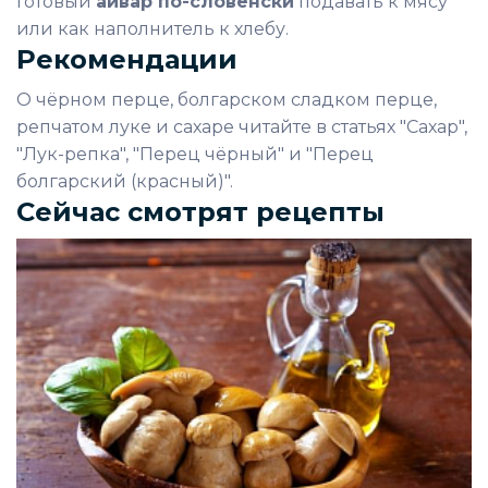
Готовый
айвар по-словенски
подавать к мясу
или как наполнитель к хлебу.
Рекомендации
О чёрном перце, болгарском сладком перце,
репчатом луке и сахаре читайте в статьях "Сахар",
"Лук-репка", "Перец чёрный" и "Перец
болгарский (красный)".
Сейчас смотрят рецепты