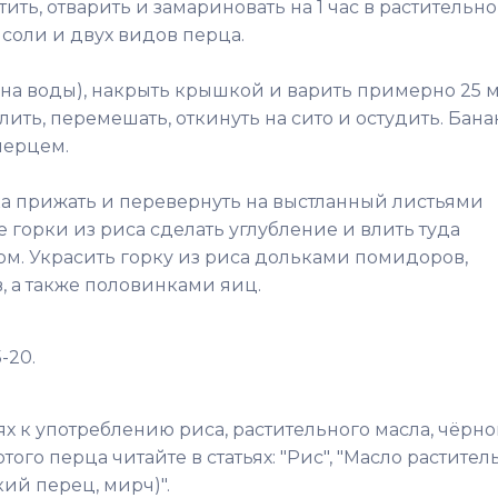
ить, отварить и замариновать на 1 час в растительн
соли и двух видов перца.
ана воды), накрыть крышкой и варить примерно 25 
олить, перемешать, откинуть на сито и остудить. Бан
перцем.
ка прижать и перевернуть на выстланный листьями
 горки из риса сделать углубление и влить туда
ом. Украсить горку из риса дольками помидоров,
в, а также половинками яиц.
-20.
 к употреблению риса, растительного масла, чёрно
ого перца читайте в статьях: "Рис", "Масло раститель
ий перец, мирч)".