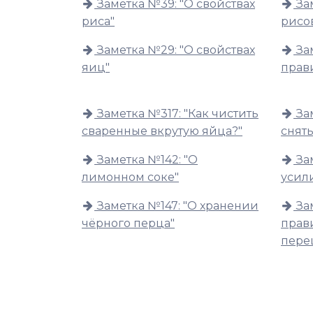
Заметка №39: "О свойствах
За
риса"
рисо
Заметка №29: "О свойствах
За
яиц"
прав
Заметка №317: "Как чистить
За
сваренные вкрутую яйца?"
снят
Заметка №142: "О
За
лимонном соке"
усили
Заметка №147: "О хранении
За
чёрного перца"
прав
пере