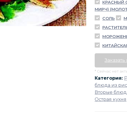
КРАСНЫЙ О
МИРЧ) (МОЛО
СОЛЬ
М
РАСТИТЕЛ
МОРОЖЕН
КИТАЙСКА
Заказать
* Сейчас нет ак
Категория:
блюда из ри
Вторые блюда
Острая кухня