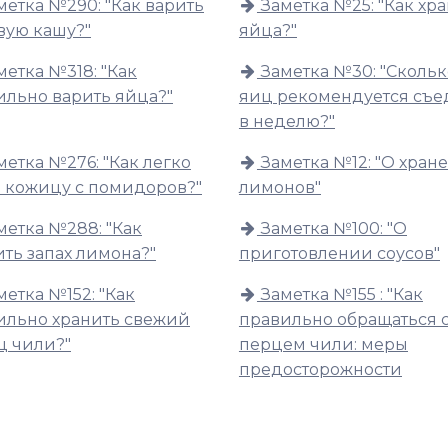
метка №290: "Как варить
Заметка №25: "Как хр
вую кашу?"
яйца?"
метка №318: "Как
Заметка №30: "Скольк
ильно варить яйца?"
яиц рекомендуется съе
в неделю?"
метка №276: "Как легко
Заметка №12: "О хран
ь кожицу с помидоров?"
лимонов"
метка №288: "Как
Заметка №100: "О
ть запах лимона?"
приготовлении соусов"
метка №152: "Как
Заметка №155 : "Как
ильно хранить свежий
правильно обращаться 
ц чили?"
перцем чили: меры
предосторожности