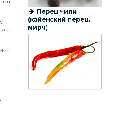
анить
Перец чили
(кайенский перец,
о
мирч)
дать
ении
с