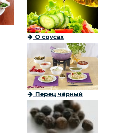
О соусах
Перец чёрный