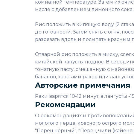
комнатной температуре. Затем их очист
масле с добавлением лимонного сока, 
Рис положить в кипящую воду (2 стак
до готовности. Затем снять с огня, пос
разрезать вдоль и посыпать красным 
Отварной рис положить в миску, слег
китайской капусты поднос. В середине
томатную пасту, смешанную с майонез
бананов, хвостами раков или лангусто
Авторские примечания
Раки варятся 10-12 минут, а лангусты -15
Рекомендации
О рекомендациях и противопоказаниях
молотого перца, красного острого молот
"Перец чёрный", "Перец чили (кайенск