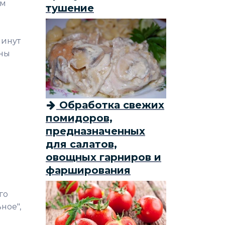
ом
тушение
минут
аны
Обработка свежих
помидоров,
предназначенных
для салатов,
овощных гарниров и
фарширования
го
ное",