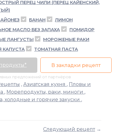
СТРЫЙ ПЕРЕЦ ЧИЛИ (ПЕРЕЦ КАЙЕНСКИЙ,
ТЫЙ)
АЙОНЕЗ
БАНАН
ЛИМОН
ЬНОЕ МАСЛО БЕЗ ЗАПАХА
ПОМИДОР
ЫЕ ЛАНГУСТЫ
МОРОЖЕНЫЕ РАКИ
Я КАПУСТА
ТОМАТНАЯ ПАСТА
 продукты*
В закладки рецепт
тивных предложений от партнёров
Рецепты
,
Азиатская кухня
,
Пловы и
са
,
Морепродукты, раки, миноги
,
, холодные и горячие закуски
,
Следующий рецепт
→