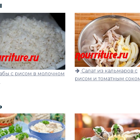
ы
Салат из кальмаров с
абы с рисом в молочном
рисом и томатным соко
е
ь