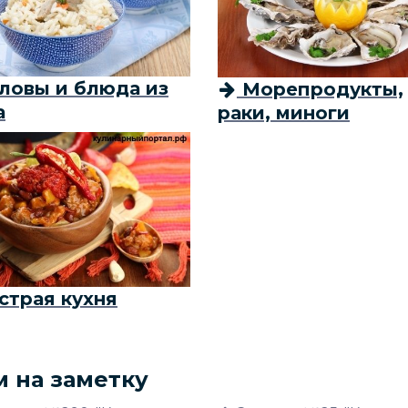
ловы и блюда из
Морепродукты,
а
раки, миноги
страя кухня
м на заметку