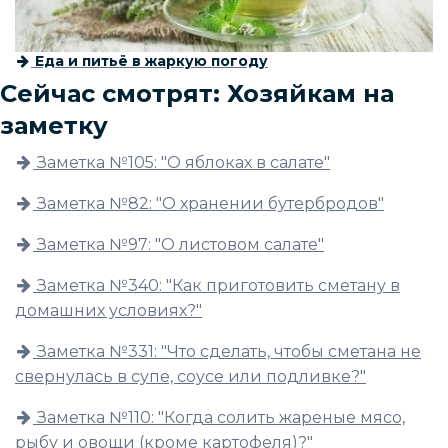
Еда и питьё в жаркую погоду
Сейчас смотрят: Хозяйкам на
заметку
Заметка №105: "О яблоках в салате"
Заметка №82: "О хранении бутербродов"
Заметка №97: "О листовом салате"
Заметка №340: "Как приготовить сметану в
домашних условиях?"
Заметка №331: "Что сделать, чтобы сметана не
свернулась в супе, соусе или подливке?"
Заметка №110: "Когда солить жареные мясо,
рыбу и овощи (кроме картофеля)?"