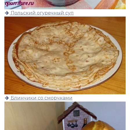
Польский огуречный суп
Блинчики со сморчками