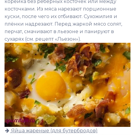
корейка без реберных косточек или между
косточками. Из мяса нарезают порционные
куски, после чего их отбивают. Сухожилия и
плёнки надрезают. Перед жаркой мясо солят,
перчат, смачивают в льезоне и панируют в
сухарях (см. рецепт «Льезон»).
Яйца жареные (для бутербродов)