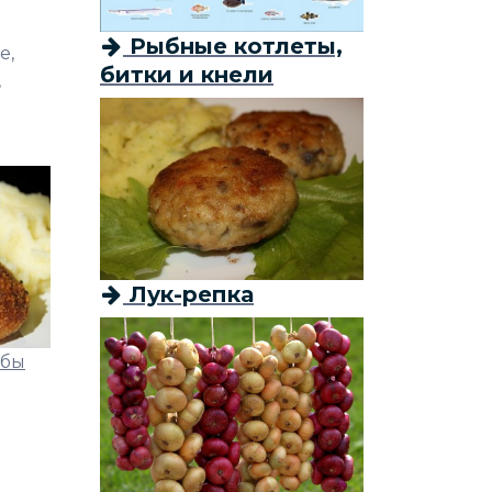
Рыбные котлеты,
е,
битки и кнели
,
Лук-репка
ыбы