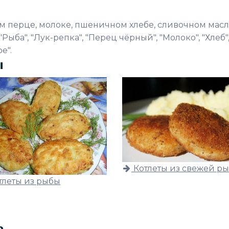
ом перце, молоке, пшеничном хлебе, сливочном масл
Рыба", "Лук-репка", "Перец чёрный", "Молоко", "Хлеб"
е".
ы
Котлеты из свежей р
тлеты из рыбы
ь