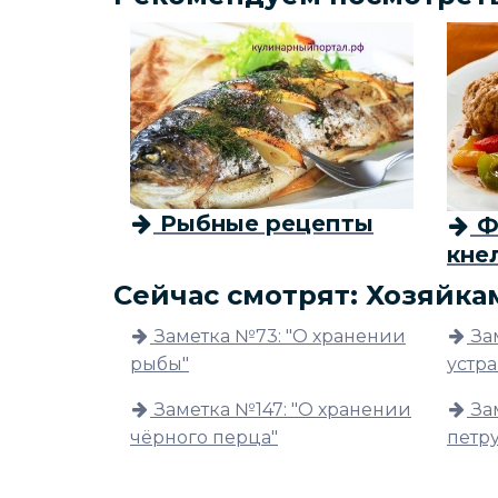
Рыбные рецепты
Ф
кне
Сейчас смотрят: Хозяйка
Заметка №73: "О хранении
За
рыбы"
устр
Заметка №147: "О хранении
За
чёрного перца"
петр