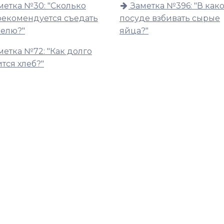
метка №30: "Сколько
Заметка №396: "В как
рекомендуется съедать
посуде взбивать сырые
делю?"
яйца?"
метка №72: "Как долго
тся хлеб?"