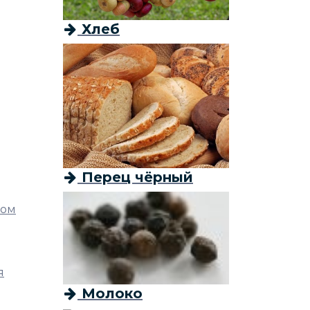
Хлеб
Перец чёрный
ном
я
Молоко