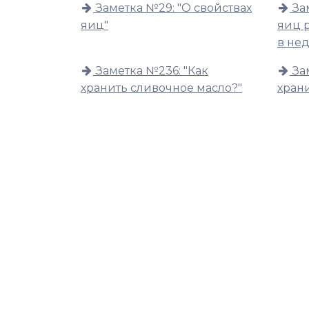
Заметка №29: "О свойствах
За
яиц"
яиц 
в не
Заметка №236: "Как
За
хранить сливочное масло?"
храни