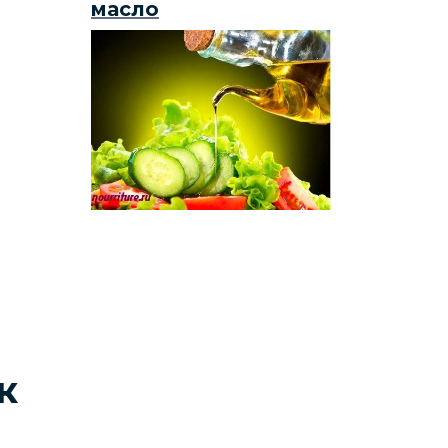
масло
к