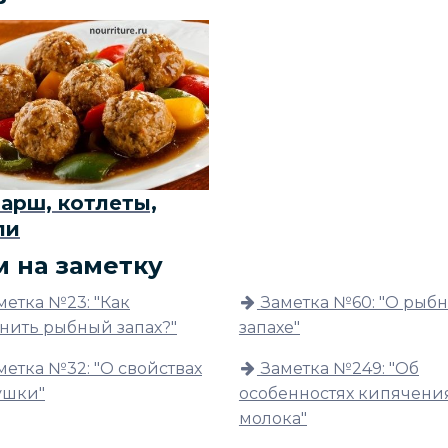
арш, котлеты,
ли
м на заметку
метка №23: "Как
Заметка №60: "О рыб
анить рыбный запах?"
запахе"
метка №32: "О свойствах
Заметка №249: "Об
ушки"
особенностях кипячени
молока"