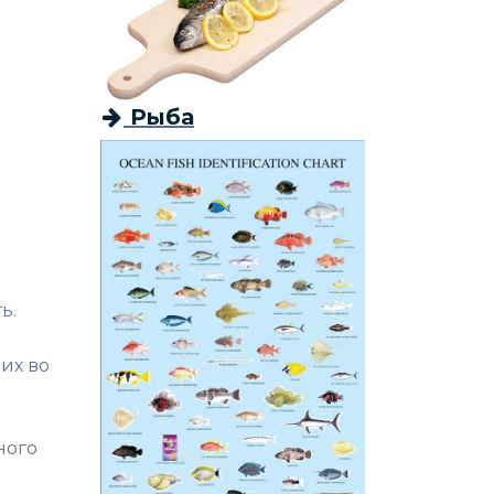
Рыба
ь.
их во
ного