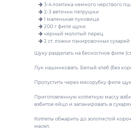
3-4 ломтика немного чёрствого пш
2-3 веточки петрушки
1 маленькая луковица
200 г филе щуки
чёрный молотый перец
2 ст. ложки панировочных сухарей
Щуку разделать на бескостное филе (с
Лук нашинковать. Белый хлеб (без кор
Пропустить через мясорубку филе щуки
Приготовленную котлетную массу взбит
взбитое яйцо и запанировать в сухаря
Котлеты обжарить до золотистой короч
масел.