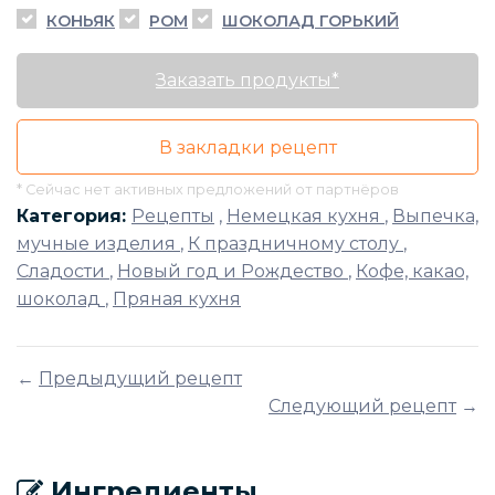
КОНЬЯК
РОМ
ШОКОЛАД ГОРЬКИЙ
Заказать продукты*
В закладки рецепт
* Сейчас нет активных предложений от партнёров
Категория:
Рецепты
,
Немецкая кухня
,
Выпечка,
мучные изделия
,
К праздничному столу
,
Сладости
,
Новый год и Рождество
,
Кофе, какао,
шоколад
,
Пряная кухня
←
Предыдущий рецепт
Следующий рецепт
→
Ингредиенты