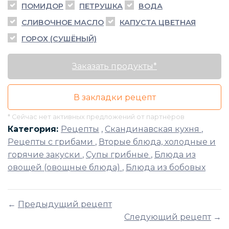
ПОМИДОР
ПЕТРУШКА
ВОДА
СЛИВОЧНОЕ МАСЛО
КАПУСТА ЦВЕТНАЯ
ГОРОХ (СУШЁНЫЙ)
Заказать продукты*
В закладки рецепт
* Сейчас нет активных предложений от партнёров
Категория:
Рецепты
,
Скандинавская кухня
,
Рецепты с грибами
,
Вторые блюда, холодные и
горячие закуски
,
Супы грибные
,
Блюда из
овощей (овощные блюда)
,
Блюда из бобовых
←
Предыдущий рецепт
Следующий рецепт
→