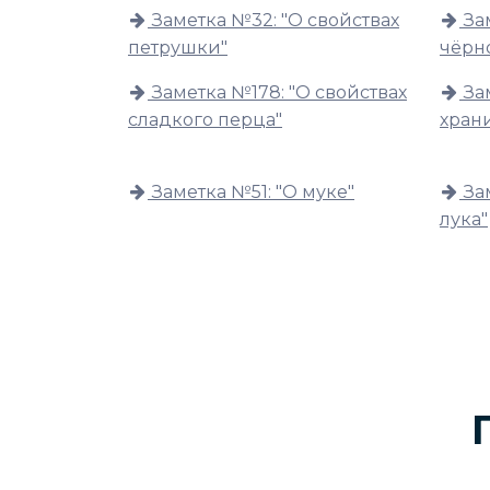
Заметка №32: "О свойствах
За
петрушки"
чёрн
Заметка №178: "О свойствах
За
сладкого перца"
хран
Заметка №51: "О муке"
За
лука"