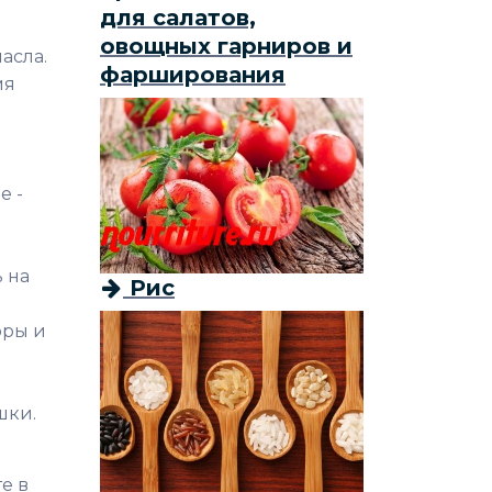
для салатов,
овощных гарниров и
асла.
фарширования
мя
е -
 на
Рис
оры и
шки.
е в