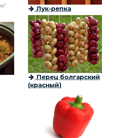
е".
Лук-репка
Перец болгарский
(красный)