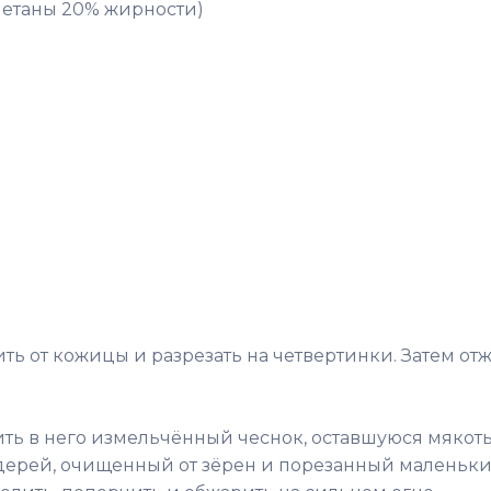
сметаны 20% жирности)
ь от кожицы и разрезать на четвертинки. Затем отж
ить в него измельчённый чеснок, оставшуюся мякот
дерей, очищенный от зёрен и порезанный маленьк