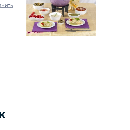
ранить
к