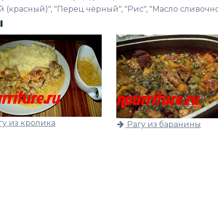
й (красный)", "Перец чёрный", "Рис", "Масло сливочно
ы
гу из кролика
Рагу из баранины