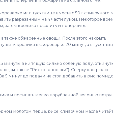
олить, поперчить и обжарить на сильном огне.
ороварке или гусятнице вместе с 50 г сливочного м
авить разрезанным на 4 части луком. Некоторое вре
м, затем кролика посолить и поперчить.
 а также обжаренные овощи. После этого накрыть
ушить кролика в скороварке 20 минут, а в гусятниц
 3 минуты в кипящую сильно солёную воду, откинуть
ю (см. также "Рис по-японски"). Сверху кастрюлю
За 5 минут до подачи на стол добавить в рис помид
олика и посыпать мелко порубленной зеленью петру
ёрном молотом перце, рисе, сливочном масле читайт