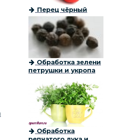
Перец чёрный
Обработка зелени
петрушки и укропа
я
Обработка
репчатого лука и