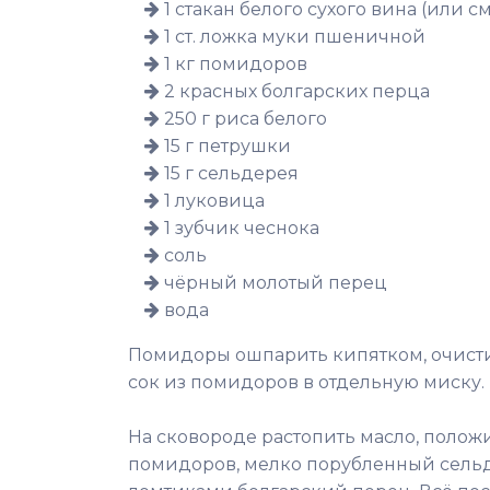
1 стакан белого сухого вина (или 
1 ст. ложка муки пшеничной
1 кг помидоров
2 красных болгарских перца
250 г риса белого
15 г петрушки
15 г сельдерея
1 луковица
1 зубчик чеснока
соль
чёрный молотый перец
вода
Помидоры ошпарить кипятком, очистит
сок из помидоров в отдельную миску.
На сковороде растопить масло, полож
помидоров, мелко порубленный сель