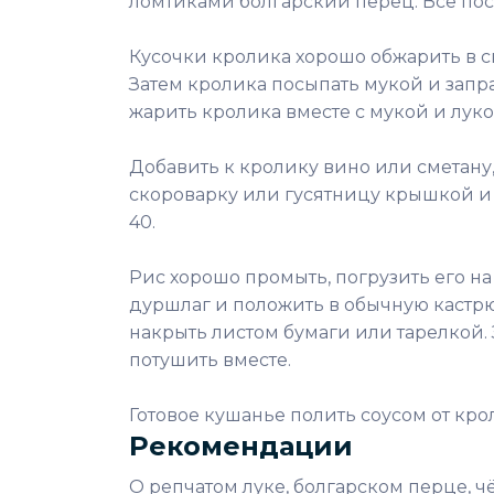
ломтиками болгарский перец. Всё пос
Кусочки кролика хорошо обжарить в ск
Затем кролика посыпать мукой и запр
жарить кролика вместе с мукой и луко
Добавить к кролику вино или сметану,
скороварку или гусятницу крышкой и т
40.
Рис хорошо промыть, погрузить его на
дуршлаг и положить в обычную кастрюл
накрыть листом бумаги или тарелкой. 
потушить вместе.
Готовое кушанье полить соусом от кр
Рекомендации
О репчатом луке, болгарском перце, ч