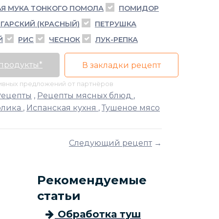
Я МУКА ТОНКОГО ПОМОЛА
ПОМИДОР
ГАРСКИЙ (КРАСНЫЙ)
ПЕТРУШКА
Й
РИС
ЧЕСНОК
ЛУК-РЕПКА
 продукты*
В закладки рецепт
тивных предложений от партнёров
Рецепты
,
Рецепты мясных блюд
,
олика
,
Испанская кухня
,
Тушеное мясо
Следующий рецепт
→
Рекомендуемые
статьи
Обработка туш