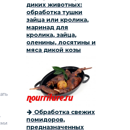
диких животных:
обработка тушки
зайца или кролика,
маринад для
кролика, зайца,
оленины, лосятины и
мяса дикой козы
ать
Обработка свежих
ь
помидоров,
ими
предназначенных