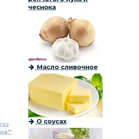
чеснока
Масло сливочное
О соусах
егко
ров?"