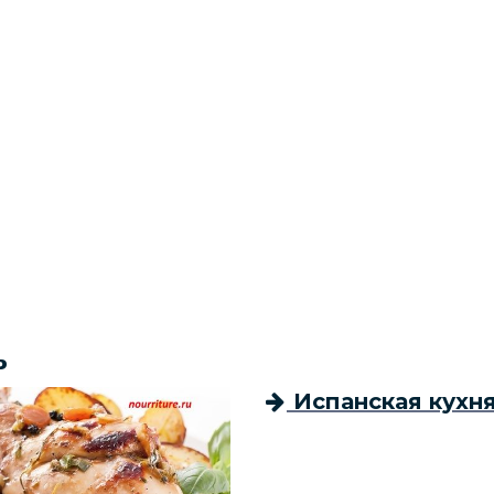
ь
Испанская кухн