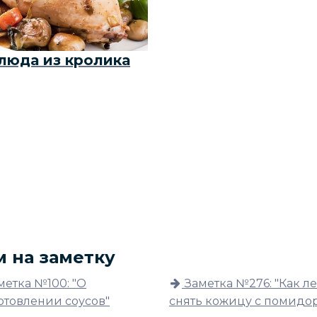
люда из кролика
м на заметку
метка №100: "О
Заметка №276: "Как л
отовлении соусов"
снять кожицу с помидо