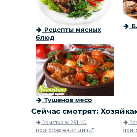
Б
Рецепты мясных
блюд
Тушеное мясо
Сейчас смотрят: Хозяйка
Заметка №291: "О
За
приготовлении дичи"
приг