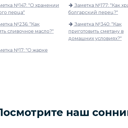
метка №147: "О хранении
Заметка №177: "Как х
ого перца"
болгарский перец?"
метка №236: "Как
Заметка №340: "Как
ить сливочное масло?"
приготовить сметану в
домашних условиях?"
метка №17: "О жарке
Посмотрите наш сонни