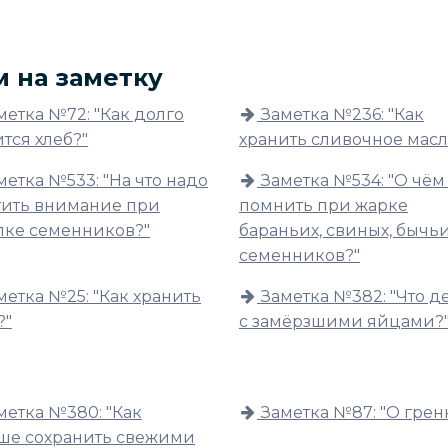
м на заметку
метка №72: "Как долго
Заметка №236: "Как
тся хлеб?"
хранить сливочное масл
метка №533: "На что надо
Заметка №534: "О чём
тить внимание при
помнить при жарке
пке семенников?"
бараньих, свиных, бычь
семенников?"
метка №25: "Как хранить
Заметка №382: "Что д
?"
с замёрзшими яйцами?
метка №380: "Как
Заметка №87: "О грен
ше сохранить свежими