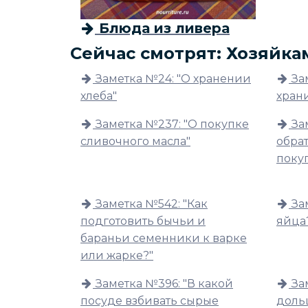
Блюда из ливера
Сейчас смотрят: Хозяйка
Заметка №24: "О хранении
За
хлеба"
храни
Заметка №237: "О покупке
За
сливочного масла"
обра
поку
Заметка №542: "Как
За
подготовить бычьи и
яйца
бараньи семенники к варке
или жарке?"
Заметка №396: "В какой
За
посуде взбивать сырые
доль