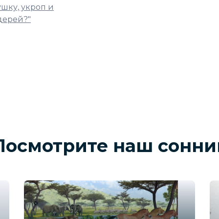
шку, укроп и
дерей?"
Посмотрите наш сонни