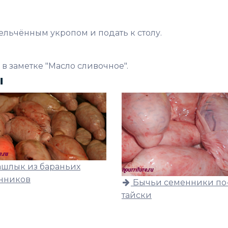
ельчённым укропом и подать к столу.
 в заметке "Масло сливочное".
ы
шлык из бараньих
нников
Бычьи семенники по
тайски