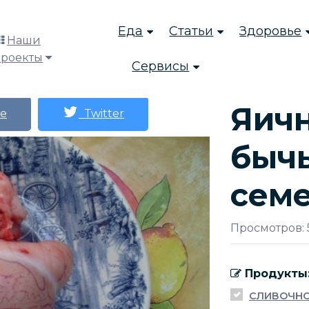
Еда
Статьи
Здоровье
Наши
проекты
Сервисы
Яичн
е
Twitter
быч
сем
Просмотров: 
Продукты
СЛИВОЧНО