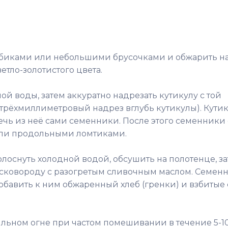
кубиками или небольшими брусочками и обжарить н
тло-золотистого цвета.
й воды, затем аккуратно надрезать кутикулу с той
 трёхмиллиметровый надрез вглубь кутикулы). Кути
ечь из неё сами семенники. После этого семенники
или продольными ломтиками.
оснуть холодной водой, обсушить на полотенце, з
 сковороду с разогретым сливочным маслом. Семен
добавить к ним обжаренный хлеб (гренки) и взбитые 
льном огне при частом помешивании в течение 5-1