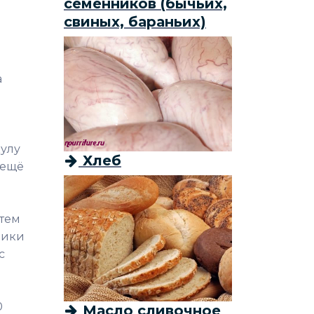
семенников (бычьих,
свиных, бараньих)
а
кулу
Хлеб
 ещё
атем
ники
с
0
Масло сливочное