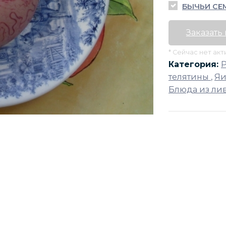
БЫЧЬИ СЕ
Заказать
* Сейчас нет ак
Категория:
телятины
,
Яи
Блюда из ли