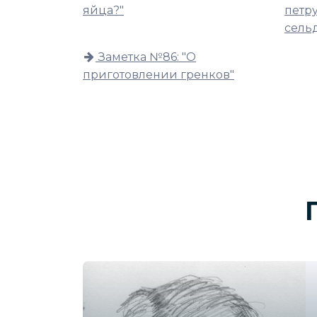
яйца?"
петру
сель
Заметка №86: "О
приготовлении гренков"