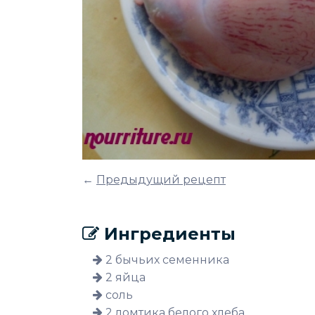
←
Предыдущий рецепт
Ингредиенты
2 бычьих семенника
2 яйца
соль
2 ломтика белого хлеба