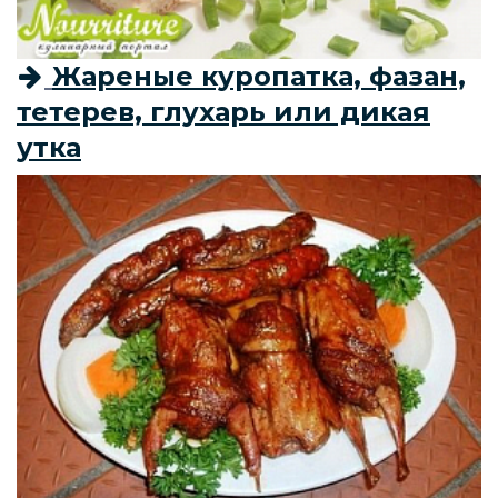
Жареные куропатка, фазан,
тетерев, глухарь или дикая
утка