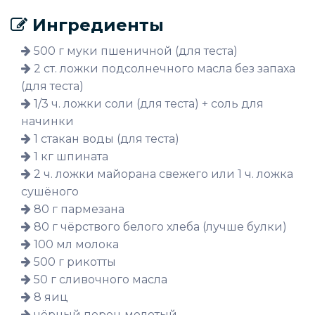
Ингредиенты
500 г муки пшеничной (для теста)
2 ст. ложки подсолнечного масла без запаха
(для теста)
1/3 ч. ложки соли (для теста) + соль для
начинки
1 стакан воды (для теста)
1 кг шпината
2 ч. ложки майорана свежего или 1 ч. ложка
сушёного
80 г пармезана
80 г чёрствого белого хлеба (лучше булки)
100 мл молока
500 г рикотты
50 г сливочного масла
8 яиц
чёрный перец молотый