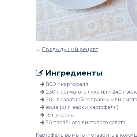
←
Предыдущий рецепт
Ингредиенты
800 г картофеля
230 г репчатого лука или 240 г зел
200 г салатной заправки или смет
вода (для варки картофеля)
15 г укропа
50 г зелёного листового салата
Картофель вымыть и отварить в кожице