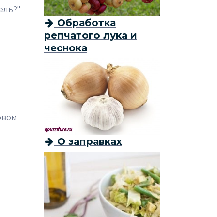
ель?"
Обработка
репчатого лука и
чеснока
овом
О заправках