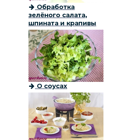
Обработка
зелёного салата,
шпината и крапивы
О соусах