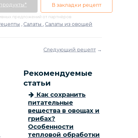
 продукты*
В закладки рецепт
тивных предложений от партнёров
Рецепты
,
Салаты
,
Салаты из овощей
Следующий рецепт
→
Рекомендуемые
статьи
Как сохранить
питательные
вещества в овощах и
грибах?
Особенности
тепловой обработки
ь