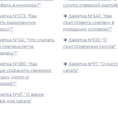
офель в мундире?"
солить отварной картоф
метка №373: "Как
Заметка №340: "Как
ить разрезанную
приготовить сметану в
вицу?"
домашних условиях?"
метка №341: "Что сделать,
Заметка №100: "О
 сметана легче
приготовлении соусов"
валась?"
метка №380: "Как
Заметка №97: "О лист
ше сохранить свежими
салате"
шку, укроп и
дерей?"
метка №47: "О варке
ей для салата"