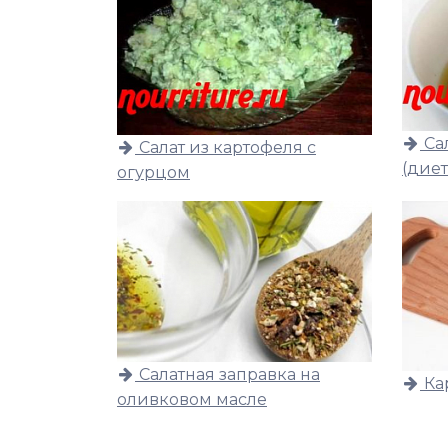
Са
Салат из картофеля с
(дие
огурцом
Салатная заправка на
Ка
оливковом масле