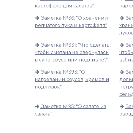
картофеле для салатов"
карт
Заметка №36: "О хранении
За
репчатого лука и картофеля"
хран
луко
Заметка №331: "Что сделать,
За
чтобы сметана не свернулась
чтобы
в супе, соусе или подливке?"
взби
Заметка №393: "О
За
нагревании соусов, кремов и
доль
подливок"
петру
сель
Заметка №95: "О салате из
За
салата"
овощ