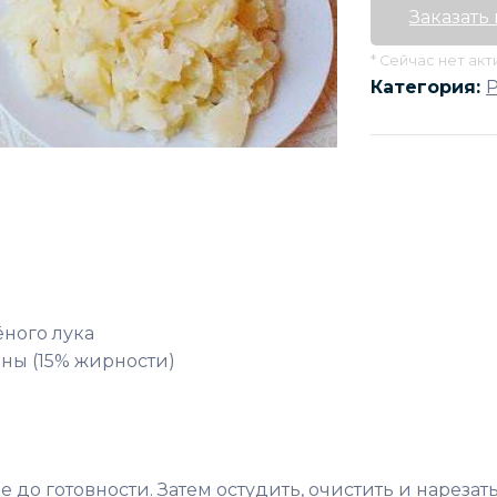
Заказать
* Сейчас нет ак
Категория:
ёного лука
аны (15% жирности)
 до готовности. Затем остудить, очистить и нарезат