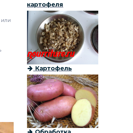
картофеля
 или
ь
Картофель
Обработка