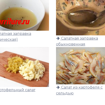
латная заправка
Салатная заправка
тическая)
обыкновенная
Салат из картофеля с
ртофельный салат
сельдью