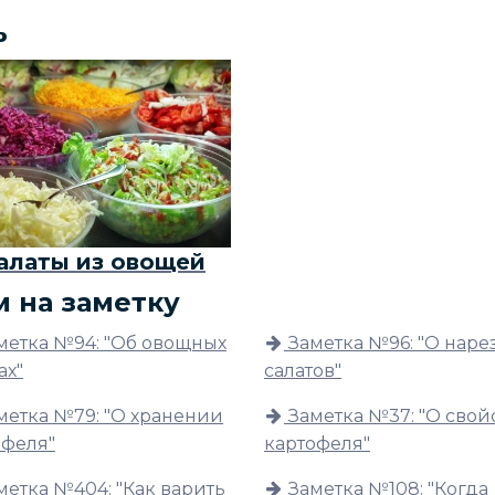
ь
алаты из овощей
м на заметку
метка №94: "Об овощных
Заметка №96: "О наре
ах"
салатов"
метка №79: "О хранении
Заметка №37: "О свой
офеля"
картофеля"
метка №404: "Как варить
Заметка №108: "Когда