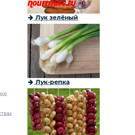
Лук зелёный
Лук-репка
зке
ствах