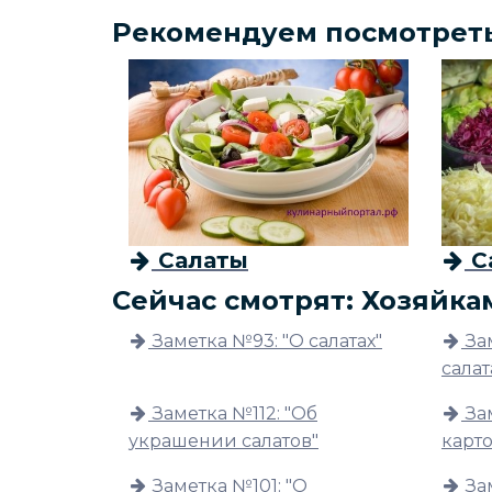
Рекомендуем посмотрет
Салаты
С
Сейчас смотрят: Хозяйка
Заметка №93: "О салатах"
За
салат
Заметка №112: "Об
За
украшении салатов"
карт
Заметка №101: "О
За