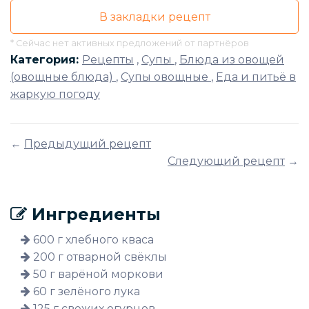
В закладки рецепт
* Сейчас нет активных предложений от партнёров
Категория:
Рецепты
,
Супы
,
Блюда из овощей
(овощные блюда)
,
Супы овощные
,
Еда и питьё в
жаркую погоду
←
Предыдущий рецепт
Следующий рецепт
→
Ингредиенты
600 г хлебного кваса
200 г отварной свёклы
50 г варёной моркови
60 г зелёного лука
125 г свежих огурцов