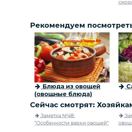
смор
Рекомендуем посмотрет
Блюда из овощей
С
(овощные блюда)
Сейчас смотрят: Хозяйка
Заметка №48:
За
"Особенности варки овощей"
овощ