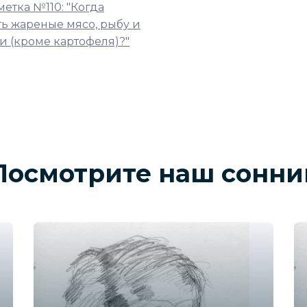
метка №110: "Когда
ть жареные мясо, рыбу и
и (кроме картофеля)?"
Посмотрите наш сонни