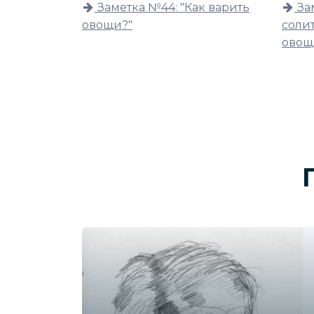
Заметка №44: "Как варить
За
овощи?"
соли
овощ