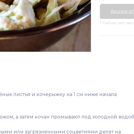
Акции от
* Сейчас нет ак
ёные листья и кочерыжку на 1 см ниже начала
ожом, а затем кочан промывают под холодной водой
ными или загрязнёнными соцветиями делят на