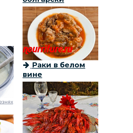
Раки в белом
вине
езнях