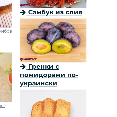
Самбук из слив
рибов
Гренки с
помидорами по-
украински
по-