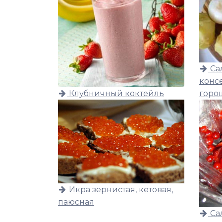
Са
конс
горо
Клубничный коктейль
Икра зернистая, кетовая,
паюсная
Са