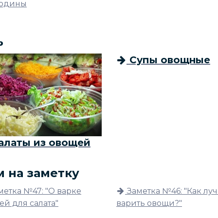
одины
ь
Супы овощные
алаты из овощей
м на заметку
метка №47: "О варке
Заметка №46: "Как лу
ей для салата"
варить овощи?"