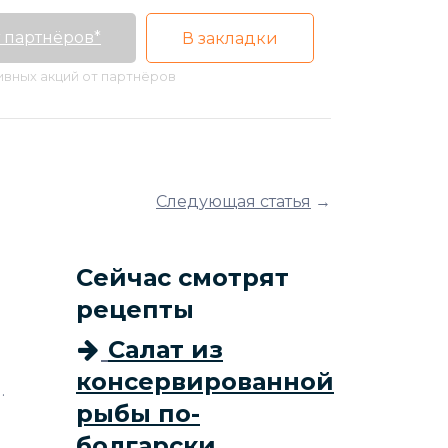
 партнёров*
В закладки
тивных акций от партнёров
Следующая статья
→
Сейчас смотрят
рецепты
Салат из
консервированной
.
рыбы по-
болгарски