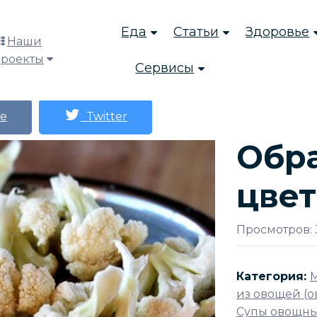
Еда
Статьи
Здоровье
Наши
проекты
Сервисы
е
Twitter
Обр
цвет
Просмотров: 
Категория:
М
из овощей (
Супы овощн