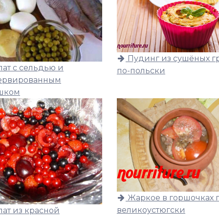
Пудинг из сушёных г
лат с сельдью и
по-польски
ервированным
шком
Жаркое в горшочках 
великоустюгски
лат из красной