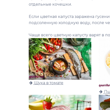
отдельные кочешки.
Если цветная капуста заражена гусени
подсоленную холодную воду, после че
Чаще всего цветную капусту варят в по
Щука в томате
Пш