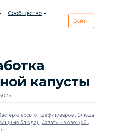
Сообщество
Войти
аботка
ной капусты
30231
астерклассы от шеф-поваров
,
Блюда
овощные блюда)
,
Салаты из овощей
,
ые