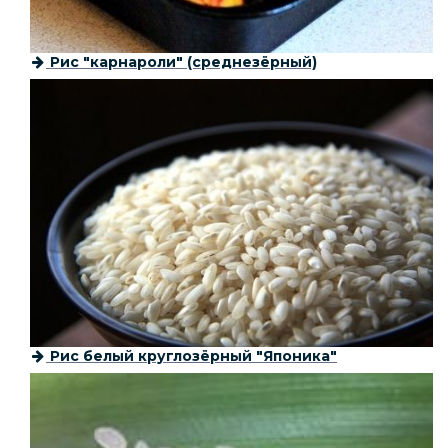
Рис "карнароли" (среднезёрный)
Рис белый круглозёрный "Японика"