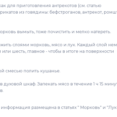
как для приготовления антрекотов (см. статью
икатов из говядины: бефстроганов, антрекот, ромшт
орковь вымыть, тоже почистить и мелко натереть.
ожить слоями морковь, мясо и лук. Каждый слой не
 или шесть, главное - чтобы в итоге на поверхности
ой смесью полить кушанье.
уховой шкаф. Запекать мясо в течение 1 ч 15 минут 
в.
 информация размещена в статьях " Морковь" и "Лук