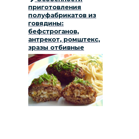
приготовления
полуфабрикатов из
говядины:
бефстроганов,
антрекот, ромштекс,
зразы отбивные