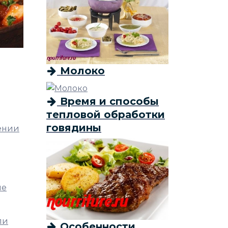
Молоко
Время и способы
тепловой обработки
говядины
нении
не
ли
Особенности