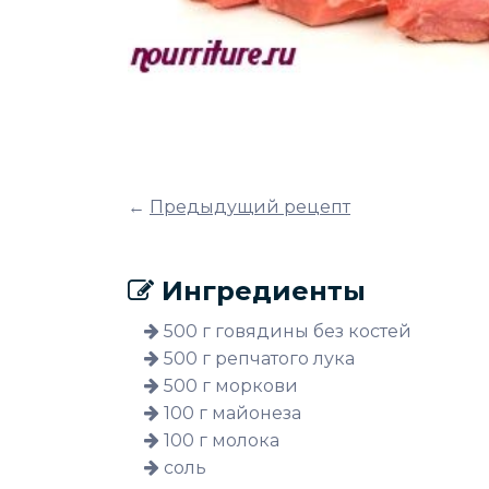
←
Предыдущий рецепт
Ингредиенты
500 г говядины без костей
500 г репчатого лука
500 г моркови
100 г майонеза
100 г молока
соль