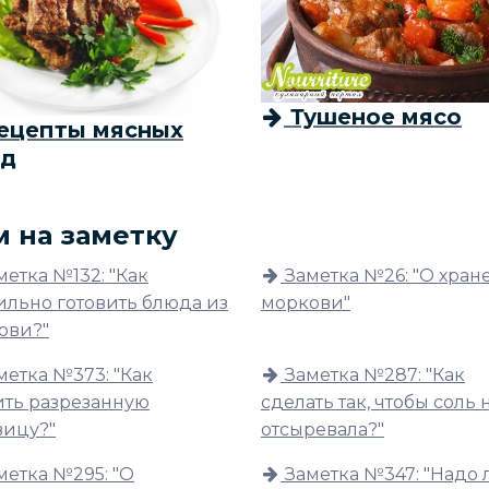
Тушеное мясо
ецепты мясных
д
м на заметку
метка №132: "Как
Заметка №26: "О хра
ильно готовить блюда из
моркови"
ови?"
метка №373: "Как
Заметка №287: "Как
ить разрезанную
сделать так, чтобы соль 
вицу?"
отсыревала?"
метка №295: "О
Заметка №347: "Надо 