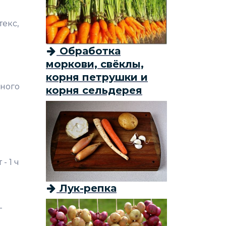
екс,
Обработка
моркови, свёклы,
корня петрушки и
много
корня сельдерея
- 1 ч
Лук-репка
-