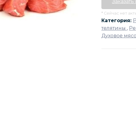
Заказать
* Сейчас нет ак
Категория:
телятины
,
Ре
Духовое мяс