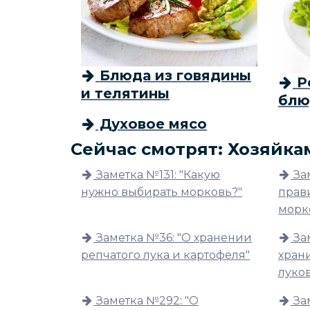
Блюда из говядины
Р
и телятины
блю
Духовое мясо
Сейчас смотрят: Хозяйка
Заметка №131: "Какую
За
нужно выбирать морковь?"
прав
морк
Заметка №36: "О хранении
За
репчатого лука и картофеля"
хран
луко
Заметка №292: "О
За