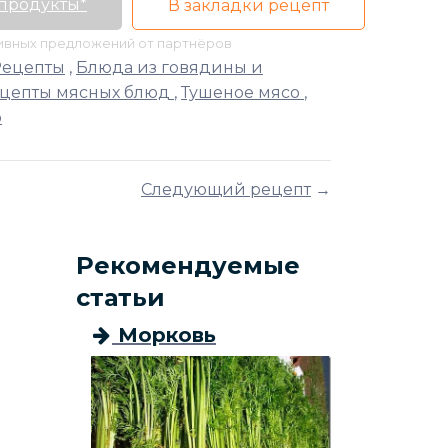
 продукты*
В закладки рецепт
тивных предложений от партнёров
Рецепты
,
Блюда из говядины и
цепты мясных блюд
,
Тушеное мясо
,
о
Следующий рецепт
→
Рекомендуемые
статьи
Морковь