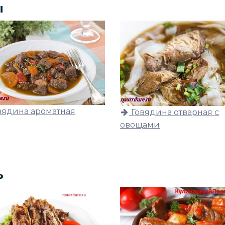
ы
вядина ароматная
Говядина отварная с
овощами
ь