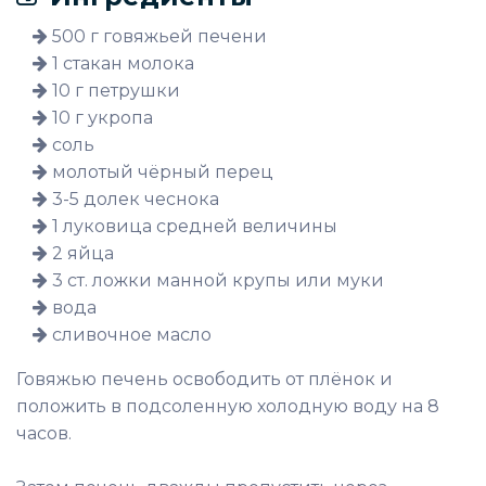
500 г говяжьей печени
1 стакан молока
10 г петрушки
10 г укропа
соль
молотый чёрный перец
3-5 долек чеснока
1 луковица средней величины
2 яйца
3 ст. ложки манной крупы или муки
вода
сливочное масло
Говяжью печень освободить от плёнок и
положить в подсоленную холодную воду на 8
часов.