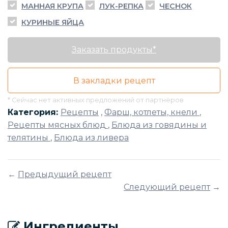
МАННАЯ КРУПА
ЛУК-РЕПКА
ЧЕСНОК
КУРИНЫЕ ЯЙЦА
Заказать продукты*
В закладки рецепт
* Сейчас нет активных предложений от партнёров
Категория:
Рецепты
,
Фарш, котлеты, кнели
,
Рецепты мясных блюд
,
Блюда из говядины и
телятины
,
Блюда из ливера
←
Предыдущий рецепт
Следующий рецепт
→
Ингредиенты