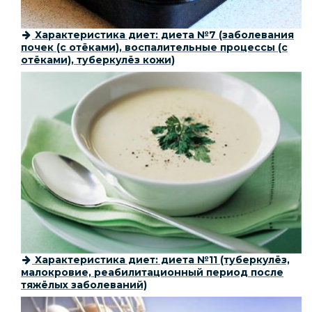
Характеристика диет: диета №7 (заболевания
почек (с отёками), воспалительные процессы (с
отёками), туберкулёз кожи)
Характеристика диет: диета №11 (туберкулёз,
малокровие, реабилитационный период после
тяжёлых заболеваний)