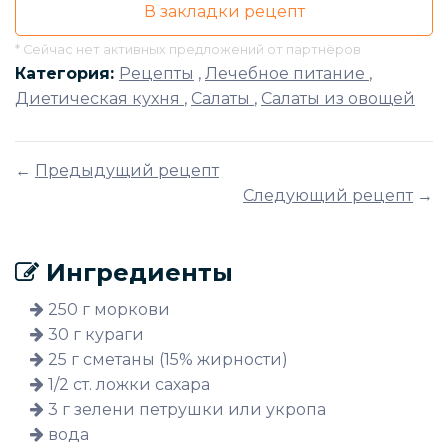
В закладки рецепт
* Сейчас нет активных предложений от партнёров
Категория:
Рецепты
,
Лечебное питание
,
Диетическая кухня
,
Салаты
,
Салаты из овощей
←
Предыдущий рецепт
Следующий рецепт
→
Ингредиенты
250 г моркови
30 г кураги
25 г сметаны (15% жирности)
1/2 ст. ложки сахара
3 г зелени петрушки или укропа
вода