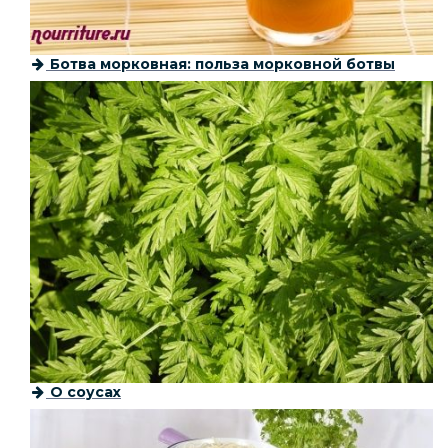
Ботва морковная: польза морковной ботвы
О соусах