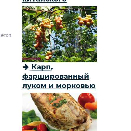
яется
Карп,
фаршированный
луком и морковью