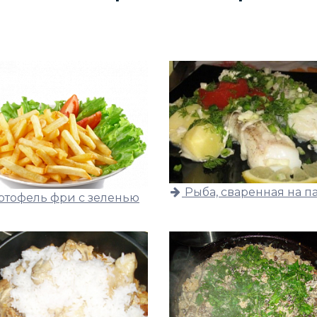
Рыба, сваренная на п
ртофель фри с зеленью