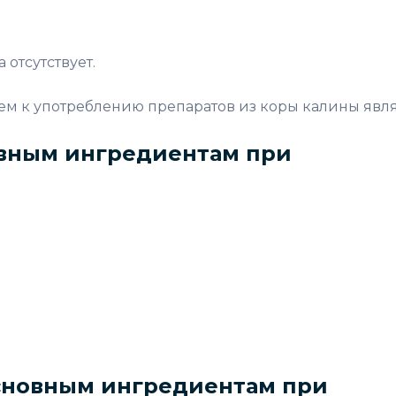
отсутствует.
м к употреблению препаратов из коры калины явл
вным ингредиентам при
сновным ингредиентам при