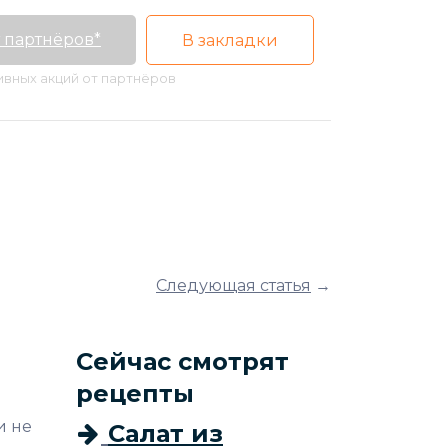
 партнёров*
В закладки
тивных акций от партнёров
Следующая статья
→
Сейчас смотрят
рецепты
и не
Салат из