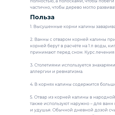
полностью, а полосками, чтобы побеги 
частично, чтобы дерево могло развива
Польза
1. Высушенные корни калины заварива
2. Ванны с отваром корней калины пр
корней берут в расчёте на 1 л воды, к
принимают перед сном. Курс лечения –
3. Столетиями используется знахарям
аллергии и ревматизма.
4. В корнях калины содержится больш
5. Отвар из корней калины в народной
также используют наружно – для ванн
и удушья. Обычной дневной дозой счит