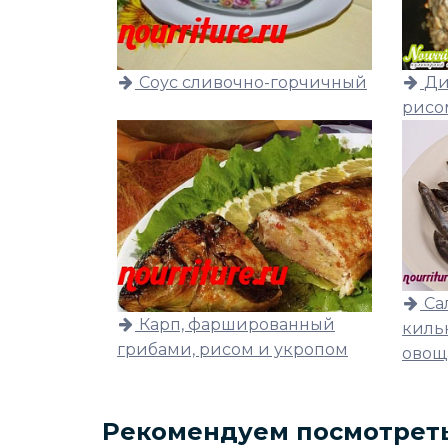
Соус сливочно-горчичный
Ди
рисо
Са
Карп, фаршированный
киль
грибами, рисом и укропом
овощ
Рекомендуем посмотрет