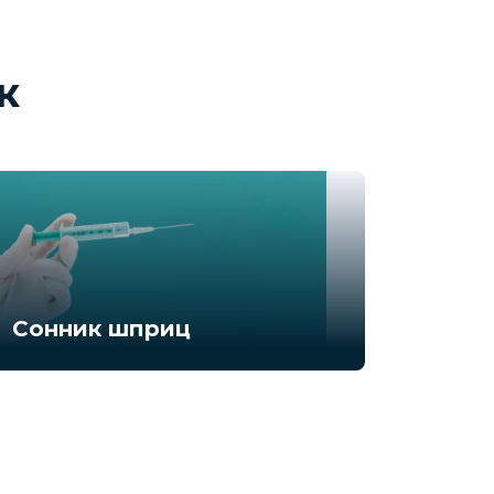
к
Сонник шприц