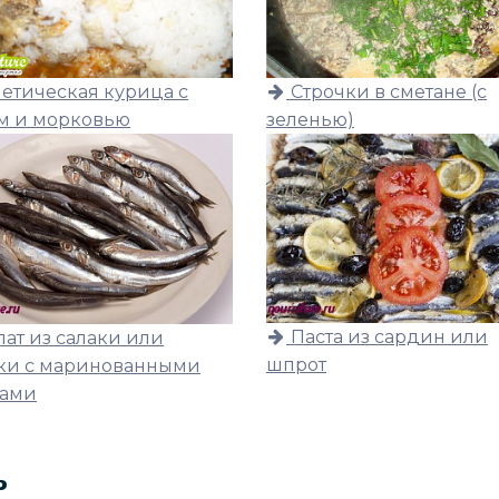
етическая курица с
Строчки в сметане (с
м и морковью
зеленью)
Паста из сардин или
лат из салаки или
шпрот
ки с маринованными
ами
ь