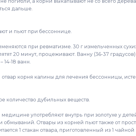
не погибли, а корни выкапывают не со всего дерева,
ться дальше.
ют и пьют при бессоннице.
именяются при ревматизме. 30 г измельченных сухи
ипятят 20 минут, процеживают. Ванну (36-37 градусов)
 14-18 ванн.
и отвар корня калины для лечения бессонницы, исте
ое количество дубильных веществ.
 медицине употребляют внутрь при золотухе у детей
 и обмываний. Отвары из корней пьют также от прос
ается 1 стакан отвара, приготовленный из 1 чайной