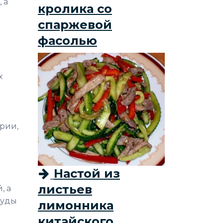
 а
кролика со
спаржевой
фасолью
х
рии,
Настой из
листьев
, а
туды
лимонника
китайского