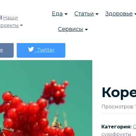
Еда
Статьи
Здоровье
Наши
проекты
Сервисы
е
Twitter
Кор
Просмотров: 
Категория:
С
сухофрукты