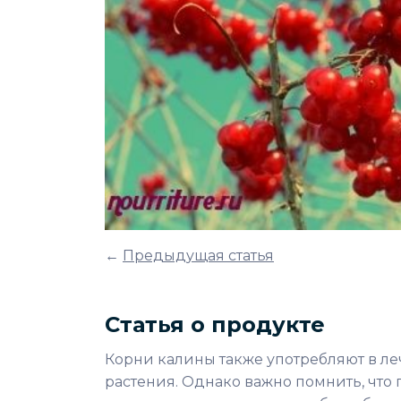
←
Предыдущая статья
Статья о продукте
Корни калины также употребляют в ле
растения. Однако важно помнить, что 