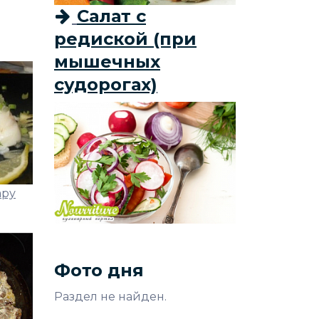
Салат с
редиской (при
мышечных
судорогах)
ару
Фото дня
Раздел не найден.