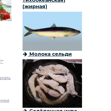
(жирная)
Молока сельди
?"
елать
нении