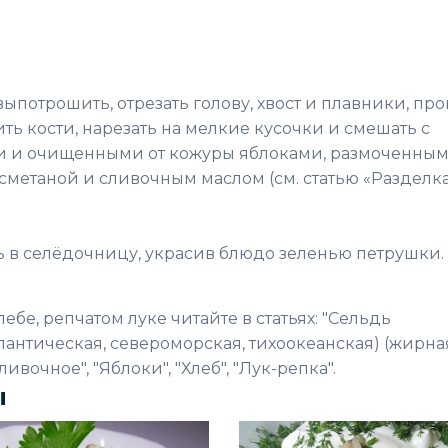
 выпотрошить, отрезать голову, хвост и плавники, пр
ть кости, нарезать на мелкие кусочки и смешать с
 и очищенными от кожуры яблоками, размоченным
метаной и сливочным маслом (см. статью «Разделк
ь в селёдочницу, украсив блюдо зеленью петрушки.
ебе, репчатом луке читайте в статьях: "Сельдь
лантическая, североморская, тихоокеанская) (жирная
ивочное", "Яблоки", "Хлеб", "Лук-репка".
ы