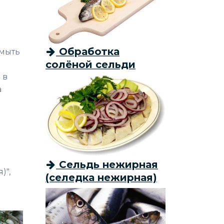
Обработка
омыть
солёной сельди
 в
а
Сельдь нежирная
)",
(селедка нежирная)