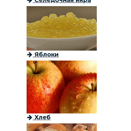
Селёдочная икра
Яблоки
Хлеб