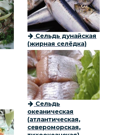
Сельдь дунайская
(жирная селёдка)
Сельдь
океаническая
(атлантическая,
североморская,
тихоокеанская)