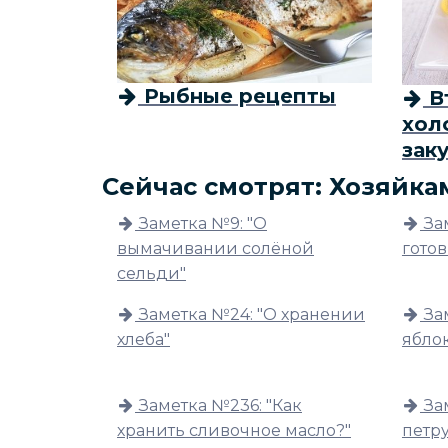
Рыбные рецепты
В
хол
зак
Сейчас смотрят: Хозяйка
Заметка №9: "О
За
вымачивании солёной
гото
сельди"
Заметка №24: "О хранении
За
хлеба"
ябло
Заметка №236: "Как
За
хранить сливочное масло?"
петр