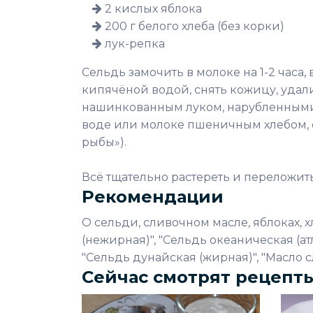
2 кислых яблока
200 г белого хлеба (без корки)
лук-репка
Сельдь замочить в молоке на 1-2 часа,
кипячёной водой, снять кожицу, удали
нашинкованным луком, нарубленными
воде или молоке пшеничным хлебом, с
рыбы»).
Всё тщательно растереть и переложит
Рекомендации
О сельди, сливочном масле, яблоках, хл
(нежирная)", "Сельдь океаническая (ат
"Сельдь дунайская (жирная)", "Масло сл
Сейчас смотрят рецепт