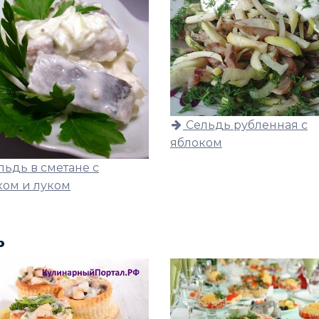
Сельдь рубленная с
яблоком
льдь в сметане с
ком и луком
ь