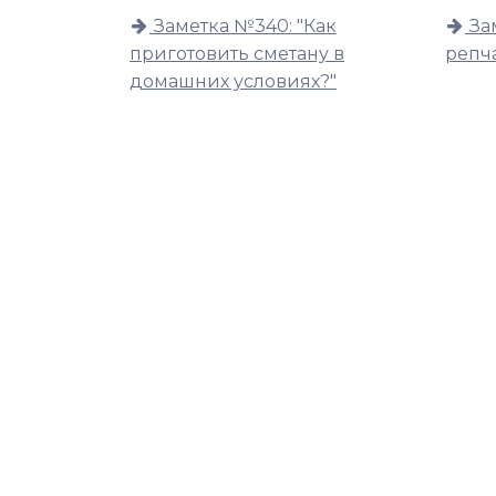
Заметка №340: "Как
За
приготовить сметану в
репча
домашних условиях?"