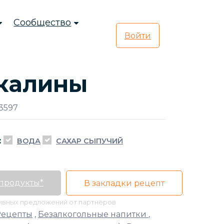
Сообщество
Войти
 калины
3597
:
ВОДА
САХАР СЫПУЧИЙ
 продукты*
В закладки рецепт
тивных предложений от партнёров
Рецепты
,
Безалкогольные напитки
,