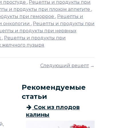
и простуде
,
Рецепты и продукты при
ты и продукты при плохом аппетите
,
родукты при геморрое
,
Рецепты и
и онкологии
,
Рецепты и продукты при
цепты и продукты при нервных
х
,
Рецепты и продукты при
х желчного пузыря
Следующий рецепт
→
Рекомендуемые
статьи
Сок из плодов
калины
й,