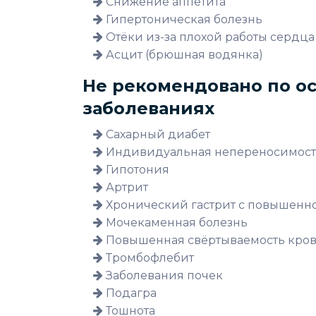
Снижение аппетита
Гипертоническая болезнь
Отёки из-за плохой работы сердца
Асцит (брюшная водянка)
Не рекомендовано по о
заболеваниях
Сахарный диабет
Индивидуальная непереносимост
Гипотония
Артрит
Хронический гастрит с повышенно
Мочекаменная болезнь
Повышенная свёртываемость кро
Тромбофлебит
Заболевания почек
Подагра
Тошнота