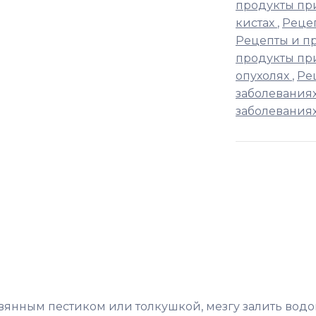
продукты пр
кистах
,
Рецеп
Рецепты и п
продукты пр
опухолях
,
Ре
заболевания
заболевания
янным пестиком или толкушкой, мезгу залить водо