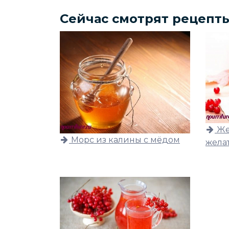
Сейчас смотрят рецепт
Же
Морс из калины с мёдом
жела