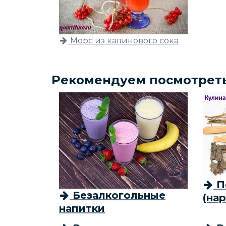
Морс из калинового сока
Рекомендуем посмотрет
П
Безалкогольные
(на
напитки