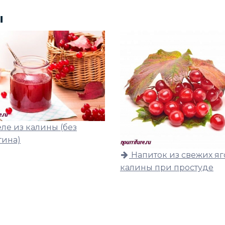
ы
ле из калины (без
тина)
Напиток из свежих я
калины при простуде