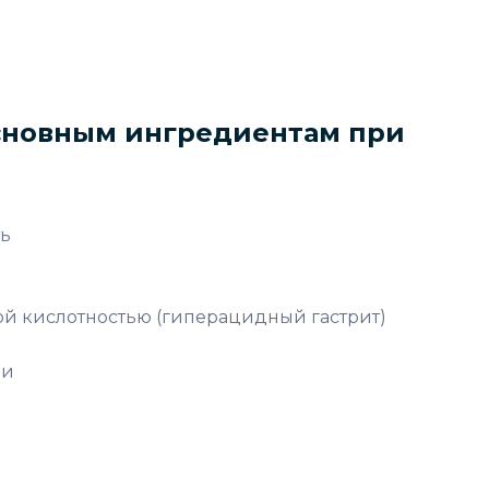
сновным ингредиентам при
ь
й кислотностью (гиперацидный гастрит)
ви