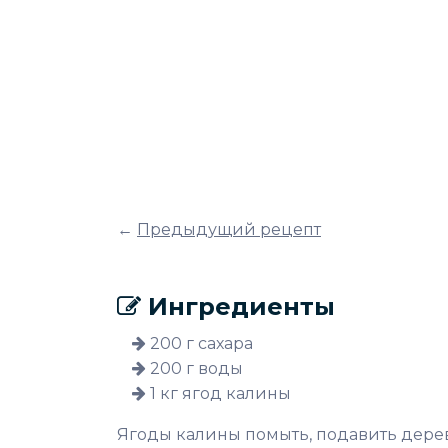
←
Предыдущий рецепт
Ингредиенты
200 г сахара
200 г воды
1 кг ягод калины
Ягоды калины помыть, подавить дерев