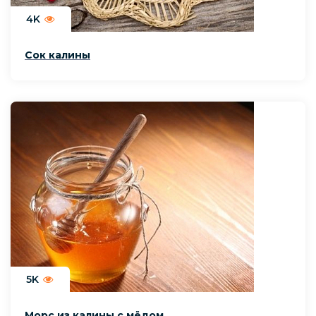
4K
Сок калины
5K
Морс из калины с мёдом