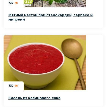
5K
Мятный настой при стенокардии, герпесе и
мигрени
5K
Кисель из калинового сока