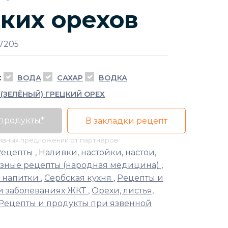
ких орехов
7205
:
ВОДА
САХАР
ВОДКА
(ЗЕЛЁНЫЙ) ГРЕЦКИЙ ОРЕХ
 продукты*
В закладки рецепт
тивных предложений от партнёров
Рецепты
,
Наливки, настойки, настои,
зные рецепты (народная медицина)
,
 напитки
,
Сербская кухня
,
Рецепты и
и заболеваниях ЖКТ
,
Орехи, листья,
Рецепты и продукты при язвенной