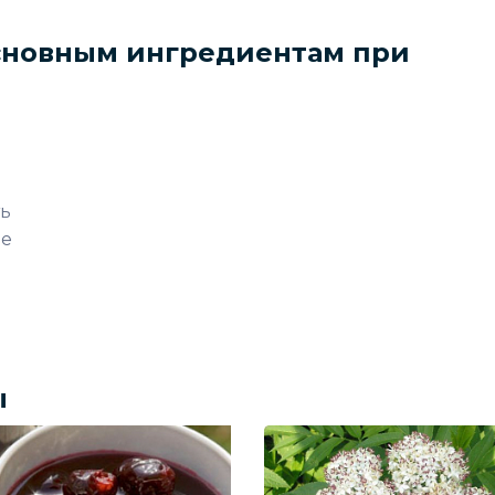
сновным ингредиентам при
ь
ме
ы