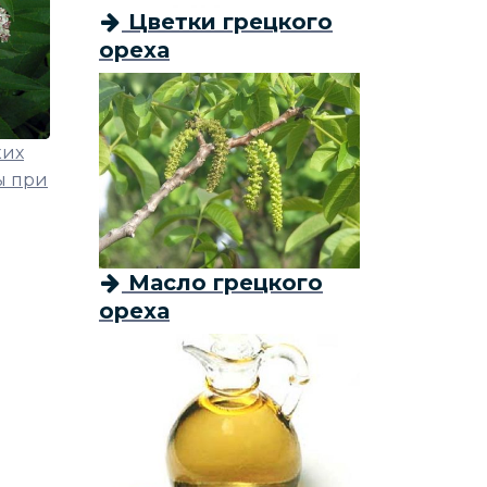
Цветки грецкого
ореха
ких
ы при
Масло грецкого
ореха