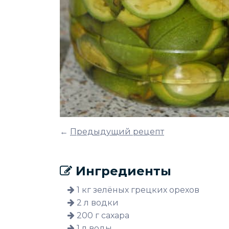
←
Предыдущий рецепт
Ингредиенты
1 кг зелёных грецких орехов
2 л водки
200 г сахара
1 л воды