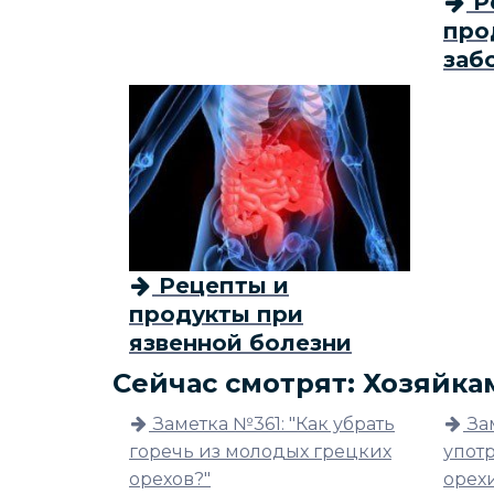
Р
про
заб
Рецепты и
продукты при
язвенной болезни
Сейчас смотрят: Хозяйка
Заметка №361: "Как убрать
За
горечь из молодых грецких
упот
орехов?"
орех