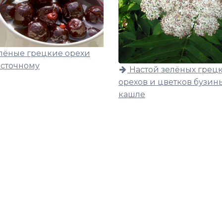
лёные грецкие орехи
осточному
Настой зелёных грец
орехов и цветков бузин
кашле