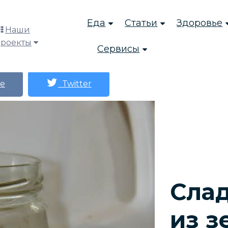
Еда
Статьи
Здоровье
Наши
проекты
Сервисы
е
Twitter
Слад
из з