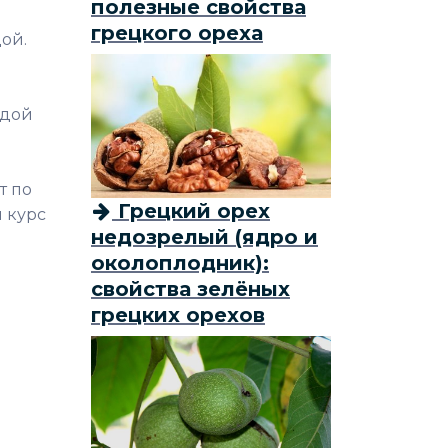
полезные свойства
грецкого ореха
ой.
едой
т по
Грецкий орех
и курс
недозрелый (ядро и
околоплодник):
свойства зелёных
грецких орехов