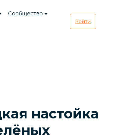
Сообщество
Войти
кая настойка
елёных