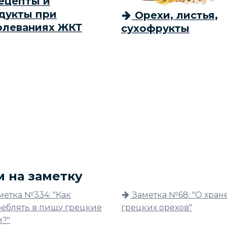
ецепты и
дукты при
Орехи, листья,
олеваниях ЖКТ
сухофрукты
м на заметку
метка №334: "Как
Заметка №68: "О хра
реблять в пищу грецкие
грецких орехов"
и?"