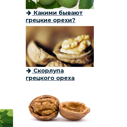
Какими бывают
грецкие орехи?
Скорлупа
грецкого ореха