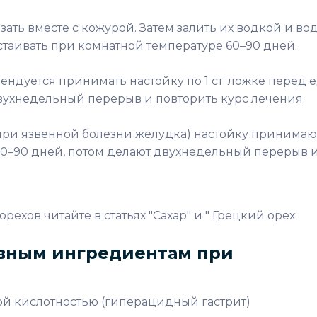
ать вместе с кожурой. Затем залить их водкой и вод
астаивать при комнатной температуре 60–90 дней.
ндуется принимать настойку по 1 ст. ложке перед 
 двухнедельный перерыв и повторить курс лечения.
при язвенной болезни желудка) настойку принимаю
 60–90 дней, потом делают двухнедельный перерыв 
рехов читайте в статьях "Сахар" и " Грецкий орех
вным ингредиентам при
й кислотностью (гиперацидный гастрит)