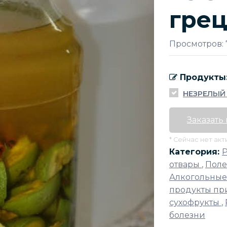
грец
Просмотров: 
Продукты
НЕЗРЕЛЫЙ 
Заказать
* Сейчас нет ак
Категория:
отвары
,
Поле
Алкогольные
продукты пр
сухофрукты
,
болезни