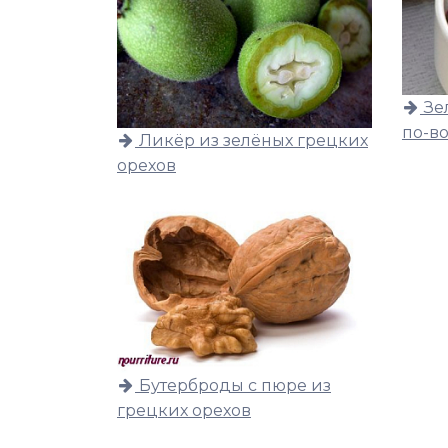
Зе
по-в
Ликёр из зелёных грецких
орехов
Бутерброды с пюре из
грецких орехов