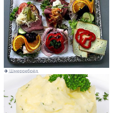
Шмерребрёд