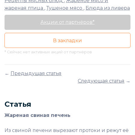
Рецепты мясных блюд
,
Жареное мясо и
жареная птица
,
Тушеное мясо
,
Блюда из ливера
Акции от партнёров*
В закладки
* Сейчас нет активных акций от партнёров
←
Предыдущая статья
Следующая статья
→
Статья
Жареная свиная печень
Из свиной печени вырезают протоки и режут её