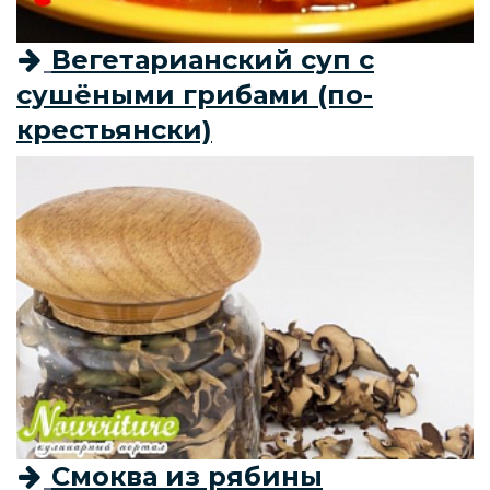
Вегетарианский суп с
сушёными грибами (по-
крестьянски)
Смоква из рябины