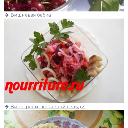
Вишнёвая бабка
Винегрет из копчёной сельди