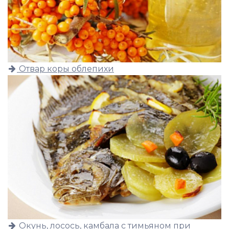
Отвар коры облепихи
Окунь, лосось, камбала с тимьяном при