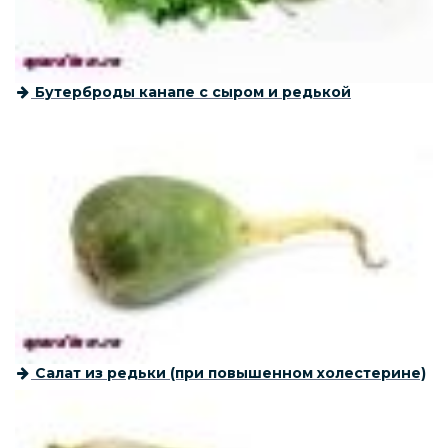
Бутерброды канапе с сыром и редькой
Салат из редьки (при повышенном холестерине)