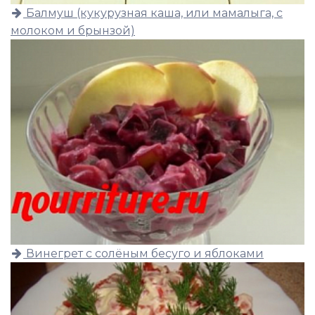
Балмуш (кукурузная каша, или мамалыга, с
молоком и брынзой)
Винегрет с солёным бесуго и яблоками