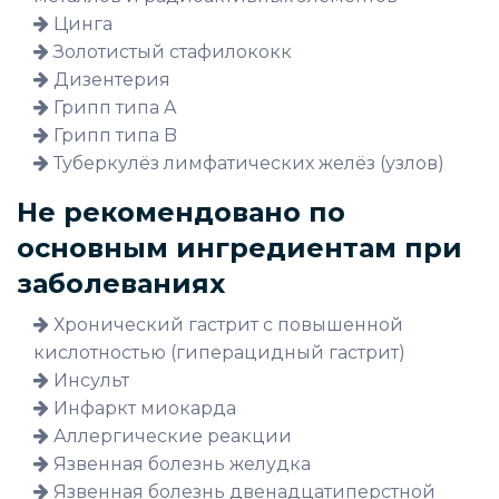
Цинга
Золотистый стафилококк
Дизентерия
Грипп типа A
Грипп типа B
Туберкулёз лимфатических желёз (узлов)
Не рекомендовано по
основным ингредиентам при
заболеваниях
Хронический гастрит с повышенной
кислотностью (гиперацидный гастрит)
Инсульт
Инфаркт миокарда
Аллергические реакции
Язвенная болезнь желудка
Язвенная болезнь двенадцатиперстной