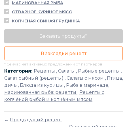
МАРИНОВАННАЯ РЫБА
ОТВАРНОЕ КУРИНОЕ МЯСО
КОПЧЕНАЯ СВИНАЯ ГРУДИНКА
Заказать продукты*
В закладки рецепт
* Сейчас нет активных предложений от партнёров
Категория:
Рецепты
,
Салаты
,
Рыбные рецепты
,
Салат рыбный (рецепты)
,
Салаты с мясом
,
Птица,
дичь
,
Блюда из курицы
,
Рыба в маринаде,
маринованная рыба: рецепты
,
Рецепты с
копчёной рыбой и копчёным мясом
←
Предыдущий рецепт
Следующий рецепт
→