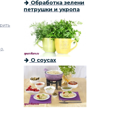
Обработка зелени
петрушки и укропа
арить
о,
О соусах