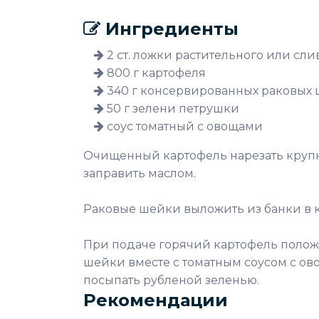
Ингредиенты
2 ст. ложки растительного или сли
800 г картофеля
340 г консервированных раковых 
50 г зелени петрушки
соус томатный с овощами
Очищенный картофель нарезать крупн
заправить маслом.
Раковые шейки выложить из банки в к
При подаче горячий картофель положи
шейки вместе с томатным соусом с ово
посыпать рубленой зеленью.
Рекомендации