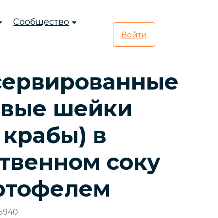
Сообщество
Войти
сервированные
овые шейки
 крабы) в
твенном соку
ртофелем
5940