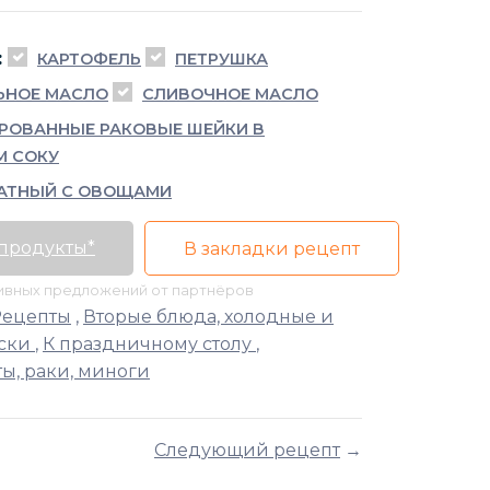
:
КАРТОФЕЛЬ
ПЕТРУШКА
ЬНОЕ МАСЛО
СЛИВОЧНОЕ МАСЛО
РОВАННЫЕ РАКОВЫЕ ШЕЙКИ В
М СОКУ
АТНЫЙ С ОВОЩАМИ
 продукты*
В закладки рецепт
тивных предложений от партнёров
Рецепты
,
Вторые блюда, холодные и
ски
,
К праздничному столу
,
ы, раки, миноги
Следующий рецепт
→