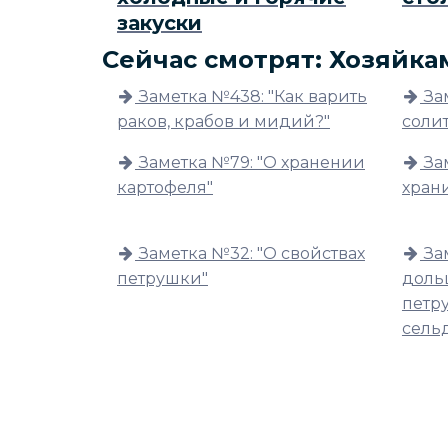
закуски
Сейчас смотрят: Хозяйка
Заметка №438: "Как варить
За
раков, крабов и мидий?"
соли
Заметка №79: "О хранении
За
картофеля"
хран
Заметка №32: "О свойствах
За
петрушки"
доль
петру
сель