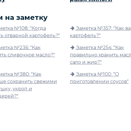
м на заметку
метка №108: "Когда
Заметка №357: "Как в
ть отварной картофель?"
картофель?"
метка №236: "Как
Заметка №254: "Как
ить сливочное масло?"
правильно хранить масл
сало и жир?"
метка №380: "Как
Заметка №100: "О
ше сохранить свежими
приготовлении соусов"
шку, укроп и
дерей?"