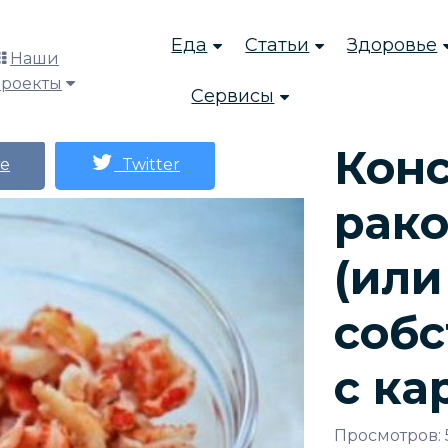
Еда
Статьи
Здоровье
Наши
проекты
Сервисы
Кон
е
Twitter
рак
(или
собс
с ка
Просмотров: 