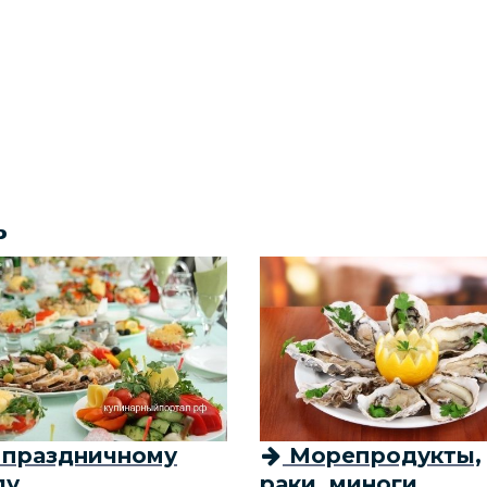
ь
 праздничному
Морепродукты,
лу
раки, миноги