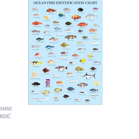
нении
еля"