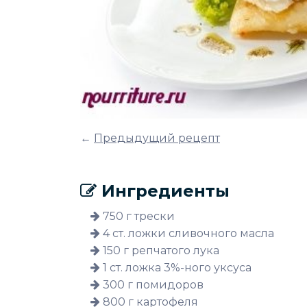
←
Предыдущий рецепт
Ингредиенты
750 г трески
4 ст. ложки сливочного масла
150 г репчатого лука
1 ст. ложка 3%-ного уксуса
300 г помидоров
800 г картофеля