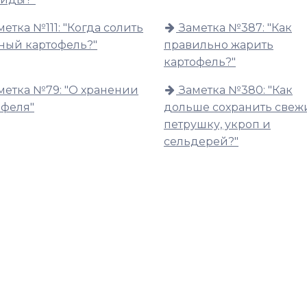
метка №111: "Когда солить
Заметка №387: "Как
ный картофель?"
правильно жарить
картофель?"
метка №79: "О хранении
Заметка №380: "Как
офеля"
дольше сохранить све
петрушку, укроп и
сельдерей?"