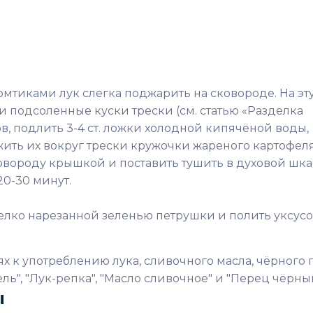
тиками лук слегка поджарить на сковороде. На эт
 подсоленные куски трески (см. статью «Разделка
, подлить 3-4 ст. ложки холодной кипячёной воды,
ить их вокруг трески кружочки жареного картофеля
ковороду крышкой и поставить тушить в духовой шк
20-30 минут.
мелко нарезанной зеленью петрушки и полить уксусо
 к употреблению лука, сливочного масла, чёрного 
ель", "Лук-репка", "Масло сливочное" и "Перец чёрный
ы