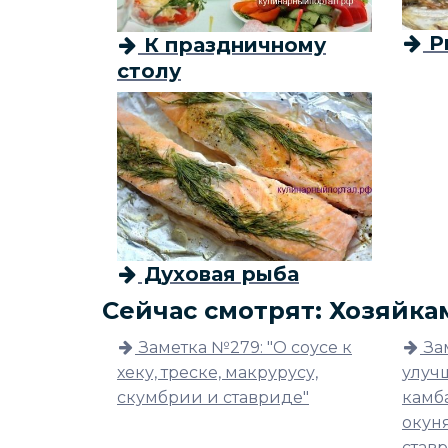
Р
К праздничному
столу
Духовая рыба
Сейчас смотрят: Хозяйка
Заметка №279: "О соусе к
За
хеку, треске, макрурусу,
улуч
скумбрии и ставриде"
камба
окуня
став