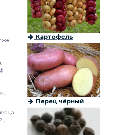
Картофель
у же
.
аф
м.
Перец чёрный
перца
".