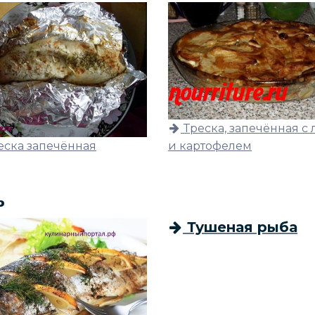
Треска, запечённая с
еска запечённая
и картофелем
ь
Тушеная рыба