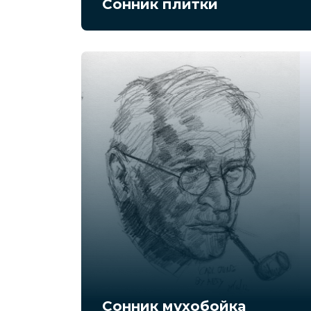
Сонник плитки
Сонник мухобойка