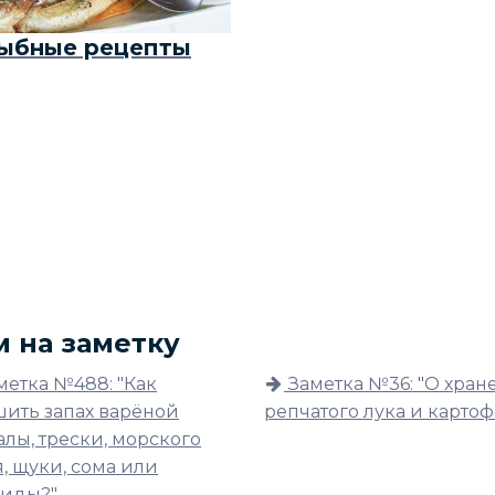
ыбные рецепты
м на заметку
метка №488: "Как
Заметка №36: "О хра
шить запах варёной
репчатого лука и картоф
лы, трески, морского
, щуки, сома или
риды?"