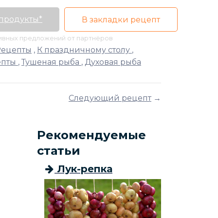
 продукты*
В закладки рецепт
тивных предложений от партнёров
Рецепты
,
К праздничному столу
,
епты
,
Тушеная рыба
,
Духовая рыба
Следующий рецепт
→
Рекомендуемые
статьи
Лук-репка