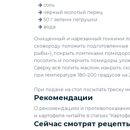
соль
чёрный молотый перец
50 г зелени петрушки
вода
Очищенный и нарезанный тонкими лом
сковороду положить подготовленные и
рыбы»), покрыть ломтиками помидоров
посолить и поперчить помидоры, улож
Сверху всё полить маслом, накрыть с
при температуре 180-200 градусов на 
При подаче на стол посыпать треску 
Рекомендации
О рекомендациях и противопоказаниях
и картофеля читайте в статьях "Картоф
Сейчас смотрят рецепт