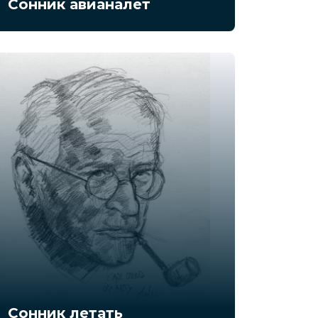
Сонник авианалет
Сонник летать