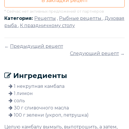
В закладки рецепт
* Сейчас нет активных предложений от партнёров
Категория:
Рецепты
,
Рыбные рецепты
,
Духовая
рыба
,
К праздничному столу
←
Предыдущий рецепт
Следующий рецепт
→
Ингредиенты
1 некрупная камбала
1 лимон
соль
30 г сливочного масла
100 г зелени (укроп, петрушка)
Целую камбалу вымыть, выпотрошить, а затем,