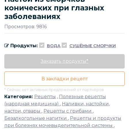
конических при глазных
заболеваниях
Просмотров: 9816
Продукты:
ВОДА
СУШЁНЫЕ СМОРЧКИ
Заказать продукты*
В закладки рецепт
* Сейчас нет активных предложений от партнёров
Категория:
Рецепты
,
Полезные рецепты
(народная медицина)
,
Наливки, настойки,
настои, отвары
,
Рецепты с грибами
,
Безалкогольные напитки
,
Рецепты и продукты
при болезнях мочевыделительной системы
,