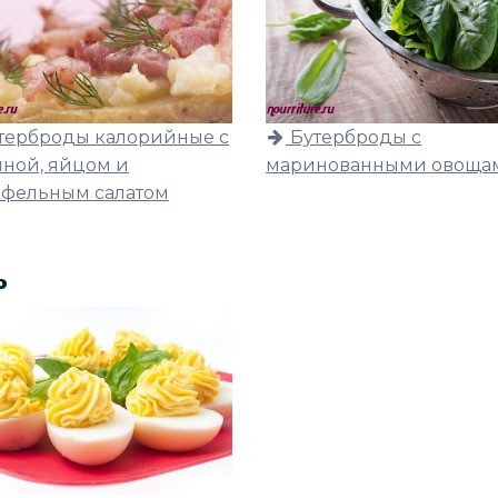
терброды калорийные с
Бутерброды с
иной, яйцом и
маринованными овоща
офельным салатом
ь