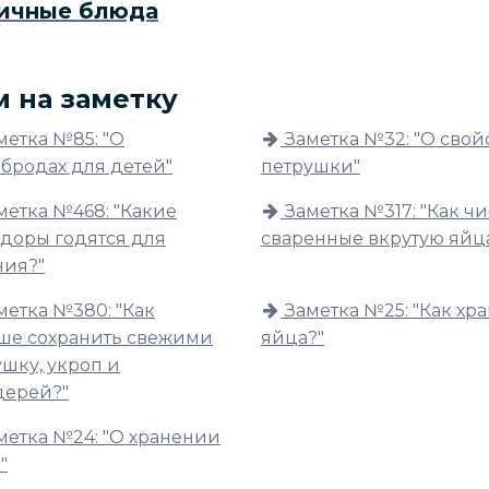
ичные блюда
м на заметку
метка №85: "О
Заметка №32: "О свой
рбродах для детей"
петрушки"
метка №468: "Какие
Заметка №317: "Как чи
доры годятся для
сваренные вкрутую яйц
ния?"
метка №380: "Как
Заметка №25: "Как хр
ше сохранить свежими
яйца?"
шку, укроп и
дерей?"
метка №24: "О хранении
"