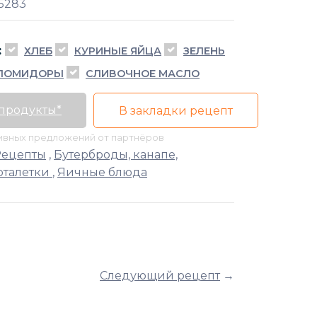
5283
:
ХЛЕБ
КУРИНЫЕ ЯЙЦА
ЗЕЛЕНЬ
 ПОМИДОРЫ
СЛИВОЧНОЕ МАСЛО
 продукты*
В закладки рецепт
тивных предложений от партнёров
Рецепты
,
Бутерброды, канапе,
рталетки
,
Яичные блюда
Следующий рецепт
→