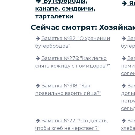
Бутерброды,
Я
канапе, сэндвичи,
тарталетки
Сейчас смотрят: Хозяйка
Заметка №82: "О хранении
За
бутербродов"
буте
Заметка №276: "Как легко
За
снять кожицу с помидоров?"
поми
соле
Заметка №318: "Как
За
правильно варить яйца?"
доль
петру
сель
Заметка №22: "Что делать,
За
чтобы хлеб не черствел?"
хлеба