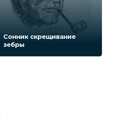
Сонник скрещивание
зебры
у