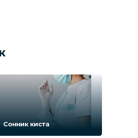
к
Сонник киста