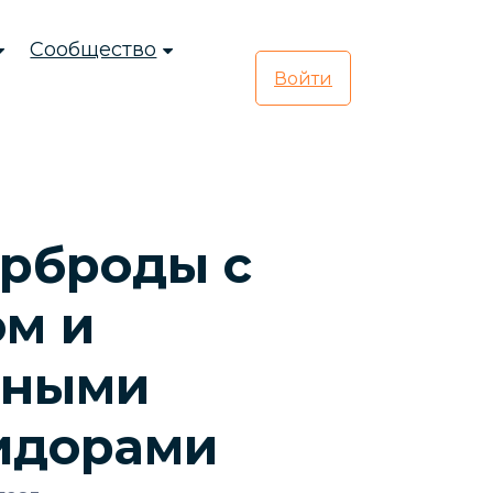
Сообщество
Войти
ерброды с
ом и
ёными
идорами