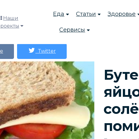
Еда
Статьи
Здоровье
Наши
проекты
Сервисы
е
Twitter
Бут
яйц
сол
пом