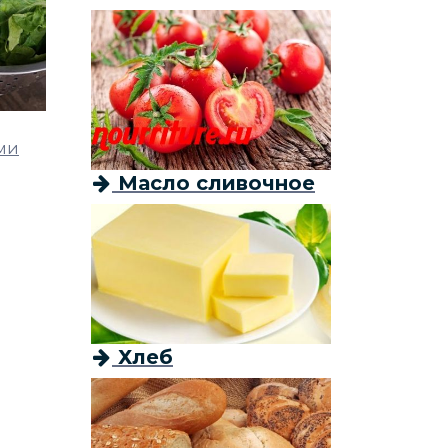
ми
Масло сливочное
Хлеб