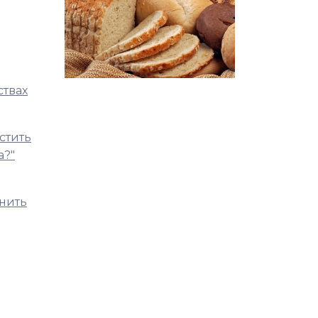
ствах
стить
а?"
анить