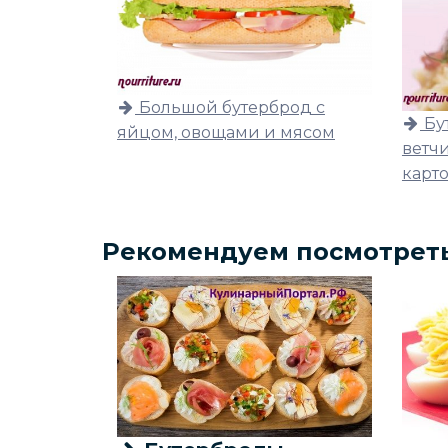
Большой бутерброд с
Бу
яйцом, овощами и мясом
ветч
карт
Рекомендуем посмотрет