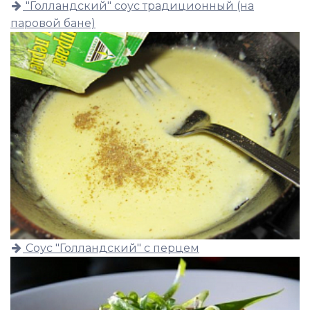
"Голландский" соус традиционный (на
паровой бане)
Соус "Голландский" с перцем