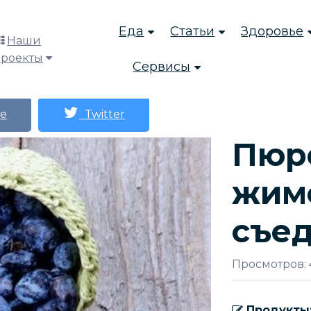
Еда
Статьи
Здоровье
Наши
проекты
Сервисы
е
Twitter
Пюр
жим
съе
Просмотров: 
Продукты