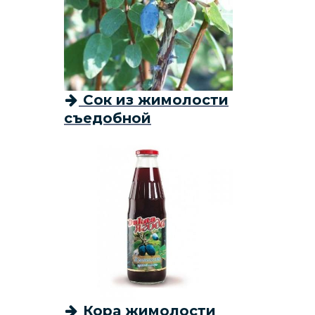
Сок из жимолости
съедобной
Кора жимолости