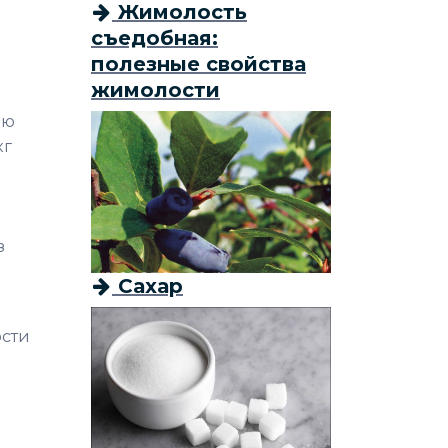
Жимолость
съедобная:
полезные свойства
жимолости
ью
кг
з
Сахар
ости