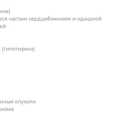
ное)
еся частым сердцебиением и одышкой
ей
(гипотиреоз)
енные опухоли
низма