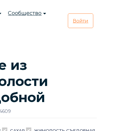
Сообщество
Войти
е из
олости
добной
4609
:
САХАР
ЖИМОЛОСТЬ СЪЕДОБНАЯ