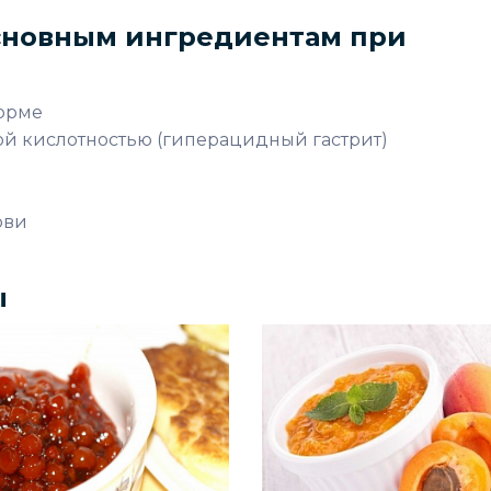
сновным ингредиентам при
форме
й кислотностью (гиперацидный гастрит)
ови
ы