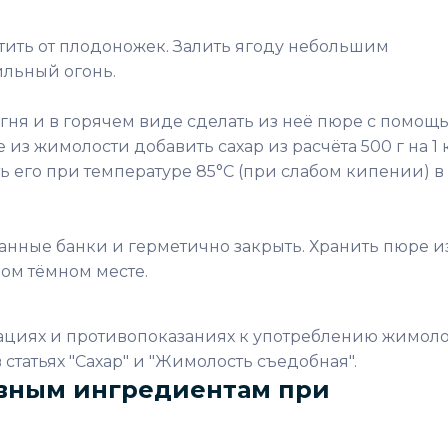
тить от плодоножек. Залить ягоду небольшим
ильный огонь.
огня и в горячем виде сделать из неё пюре с помощ
из жимолости добавить сахар из расчёта 500 г на 1 
ь его при температуре 85°С (при слабом кипении) в
анные банки и герметично закрыть. Хранить пюре и
ом тёмном месте.
иях и противопоказаниях к употреблению жимол
статьях "Сахар" и "Жимолость съедобная".
вным ингредиентам при