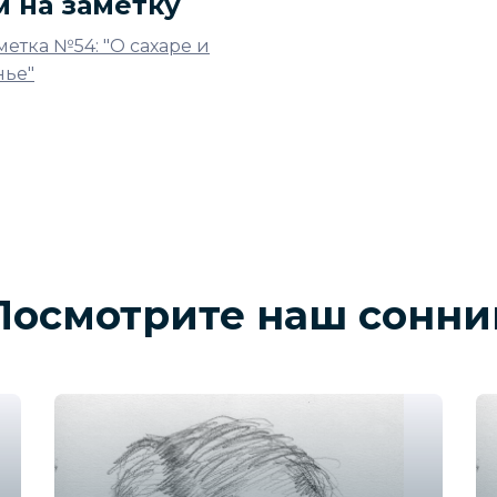
м на заметку
метка №54: "О сахаре и
нье"
Посмотрите наш сонни