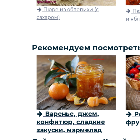
Пюре из облепихи (с
Пю
сахаром)
и яб
Рекомендуем посмотрет
Варенье, джем,
Р
конфитюр, сладкие
фру
закуски, мармелад