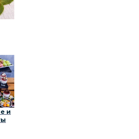
е и
ты