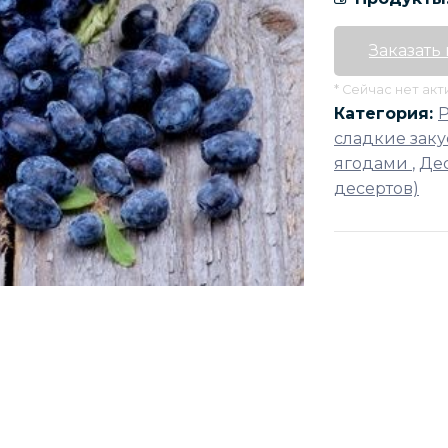
Заказать
* Сейчас нет ак
Категория:
сладкие заку
ягодами
,
Дес
десертов)