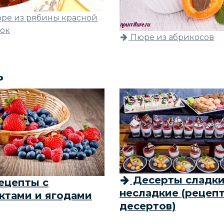
ре из рябины красной
лок
Пюре из абрикосов
ь
Десерты сладки
ецепты с
несладкие (рецеп
ктами и ягодами
десертов)