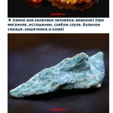
Камни для здоровья человека: амазонит (при
мигренях, истощении, слабом слухе, больном
сердце, кишечнике и коже)