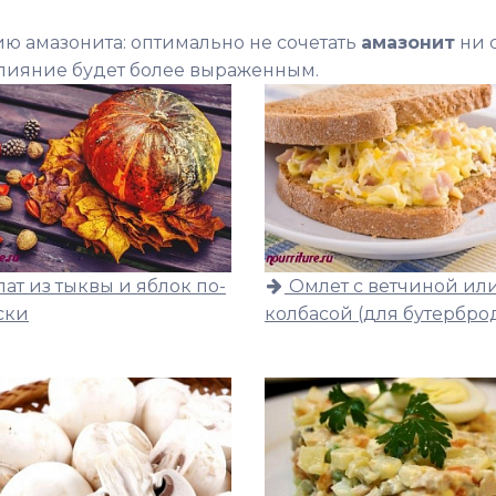
 амазонита: оптимально не сочетать
амазонит
ни 
влияние будет более выраженным.
лат из тыквы и яблок по-
Омлет с ветчиной ил
ски
колбасой (для бутербро