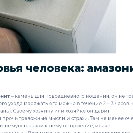
вья человека: амазон
онит
– камень для повседневного ношения, он не тр
о ухода (заряжать его можно в течение 2 – 3 часов 
кань). Своему хозяину или хозяйке он дарит
 прочь тревожные мысли и страхи. Тем не менее оч
ы не чувствовали к нему отторжение, иначе