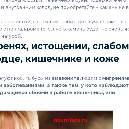
ительным. Возьмите камень в руки, подержите его
й внутренний холод, не приобретайте – камень не в
 напористый, скромный, выбирайте лучше камень с
 оттенка, кроме того, пусть камень будет не очень 
 натурой.
ренях, истощении, слабом
рдце, кишечнике и коже
етуют носить бусы из
амазонита
людям с
мигреням
заболеваниями, а также тем, у кого наблюдают
дающиеся сбоями в работе кишечника, или