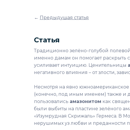
←
Предыдущая статья
Статья
Традиционно зелёно-голубой полево
именно дамам он помогает раскрыть сво
усиливает интуицию. Ценительницы
негативного влияния – от злости, завис
Несмотря на явно южноамериканское
(конечно, под иным именем) также и 
пользовались
амазонитом
как священ
были выбиты на пластине зелёного ам
«Изумрудная Скрижаль» Гермеса. В М
нерушимых уз любви и преданности п