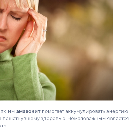
дях: им
амазонит
помогает аккумулировать энергию
ки пошатнувшему здоровью. Немаловажным является
ять.