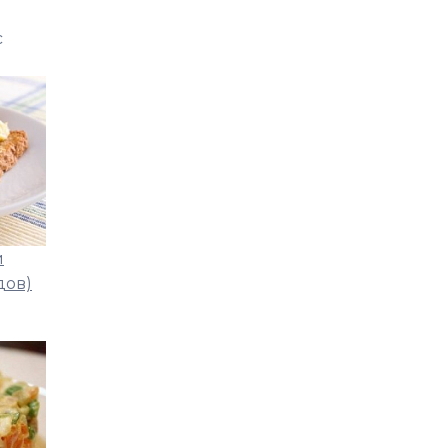
с
и
дов)