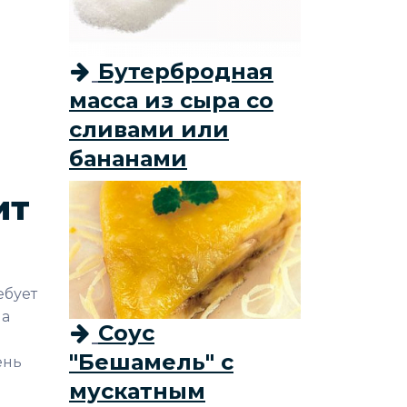
Бутербродная
масса из сыра со
сливами или
бананами
ит
ебует
на
Соус
"Бешамель" с
ень
мускатным