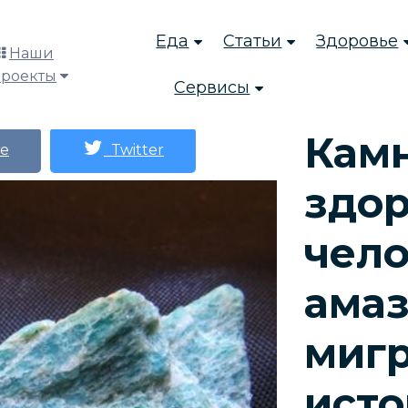
Еда
Статьи
Здоровье
Наши
проекты
Сервисы
Кам
е
Twitter
здор
чело
амаз
мигр
ист