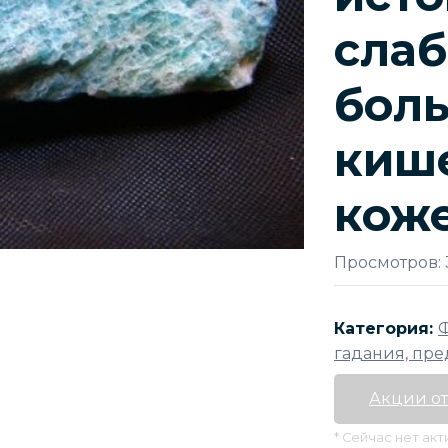
слаб
боль
киш
коже
Просмотров: 
Категория:
Ф
гадания, пре
Акции от
* Сейчас нет ак