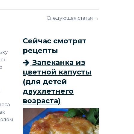
Следующая статья
→
Сейчас смотрят
рецепты
ьку
 он
Запеканка из
о
цветной капусты
(для детей
н
двухлетнего
возраста)
меса
ак
волом