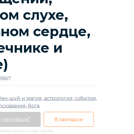
ом слухе,
ном сердце,
ечнике и
)
3867
ен-шуй и магия, астрология, события,
дсказания, йога
 партнёров*
В закладки
тивных акций от партнёров