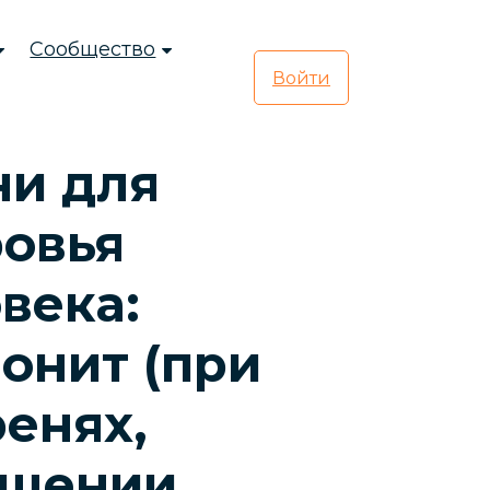
Сообщество
Войти
ни для
овья
века:
онит (при
енях,
ощении,