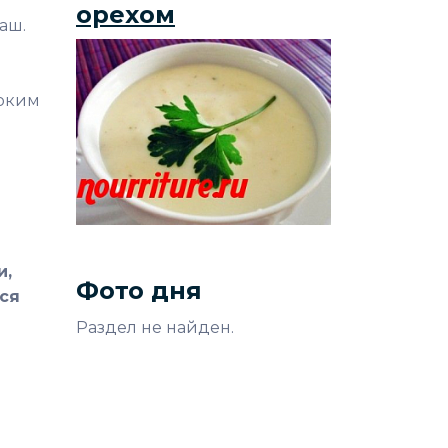
орехом
аш.
ярким
и,
Фото дня
ся
Раздел не найден.