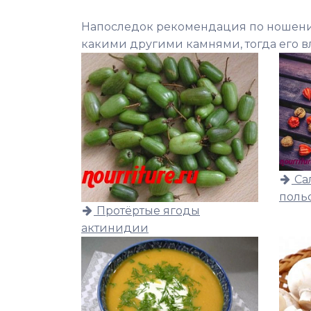
Напоследок рекомендация по ношению
какими другими камнями, тогда его 
Са
поль
Протёртые ягоды
актинидии