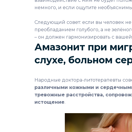
взаимодействие с ним не будет полож
немного, и если ощутите необъяснимы
Следующий совет: если вы человек не
преобладанием голубого, а не зелёного
– он должен гармонизировать с вашей
Амазонит при миг
слухе, больном се
Народные доктора-литотерапевты сов
различными кожными и сердечными 
тревожные расстройства, сопровож
истощение
.