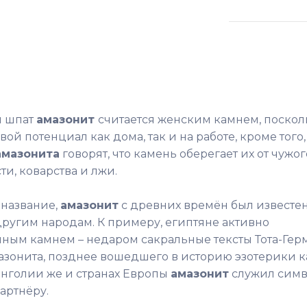
й шпат
амазонит
считается женским камнем, поскол
й потенциал как дома, так и на работе, кроме того,
амазонита
говорят, что камень оберегает их от чужог
ти, коварства и лжи.
 название,
амазонит
с древних времён был известе
другим народам. К примеру, египтяне активно
ным камнем – недаром сакральные тексты Тота-Гер
азонита, позднее вошедшего в историю эзотерики к
онголии же и странах Европы
амазонит
служил сим
артнёру.