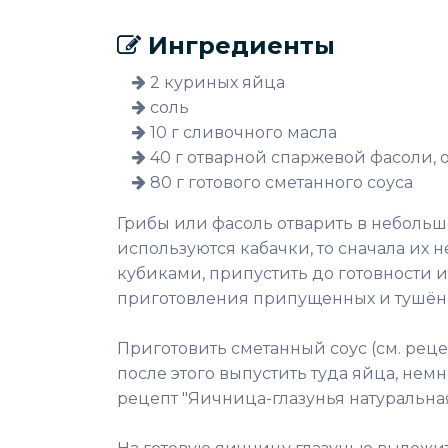
Ингредиенты
2 куриных яйца
соль
10 г сливочного масла
40 г отварной спаржевой фасоли,
80 г готового сметанного соуса
Грибы или фасоль отварить в небольш
используются кабачки, то сначала их 
кубиками, припустить до готовности и
приготовления припущенных и тушён
Приготовить сметанный соус (см. реце
после этого выпустить туда яйца, нем
рецепт "Яичница-глазунья натуральная