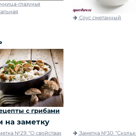
чница-глазунья
ральная
Соус сметанный
ь
ецепты с грибами
м на заметку
метка №29: "О свойствах
Заметка №30: "Скольк