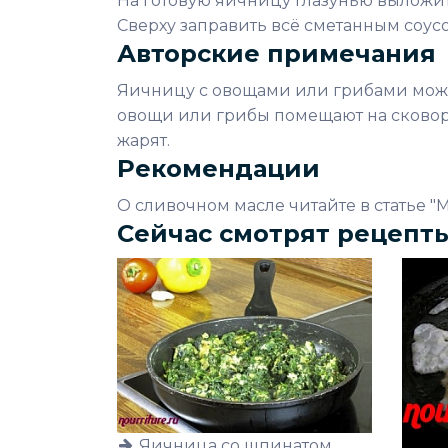
На готовую яичницу глазунью выложит
Сверху заправить всё сметанным соус
Авторские примечания
Яичницу с овощами или грибами можно
овощи или грибы помещают на сковоро
жарят.
Рекомендации
О сливочном масле читайте в статье "
Сейчас смотрят рецепт
Яичница со шпинатом