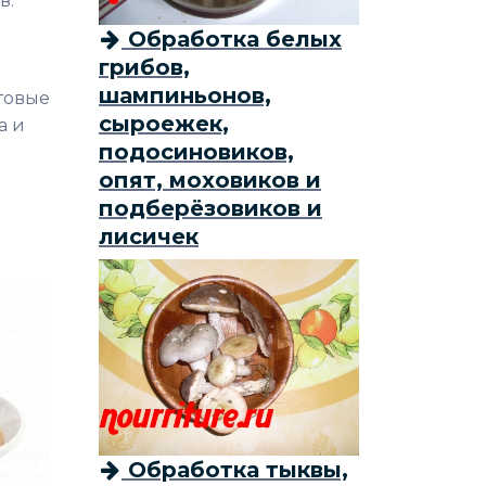
в.
Обработка белых
грибов,
шампиньонов,
товые
сыроежек,
а и
подосиновиков,
опят, моховиков и
подберёзовиков и
лисичек
Обработка тыквы,