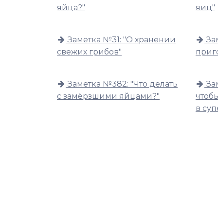
яйца?"
яиц"
Заметка №31: "О хранении
За
свежих грибов"
приг
Заметка №382: "Что делать
За
с замёрзшими яйцами?"
чтоб
в суп