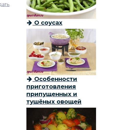
дать
О соусах
Особенности
приготовления
припущенных и
тушёных овощей