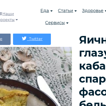
Еда
Статьи
Здоровье
Наши
проекты
Сервисы
Яич
е
Twitter
глаз
каба
спа
фас
бел