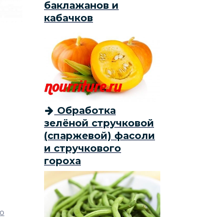
баклажанов и
кабачков
Обработка
зелёной стручковой
(спаржевой) фасоли
и стручкового
гороха
о