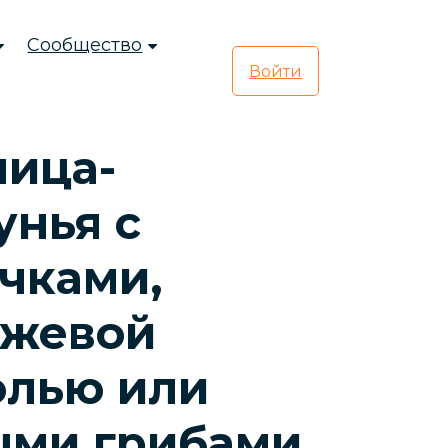
Сообщество
Войти
ница-
унья с
чками,
ржевой
олью или
ыми грибами