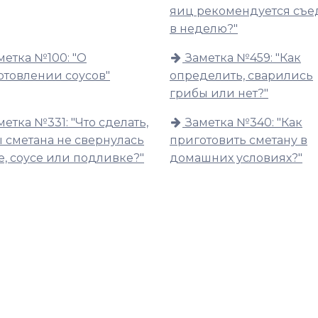
яиц рекомендуется съе
в неделю?"
метка №100: "О
Заметка №459: "Как
отовлении соусов"
определить, сварились
грибы или нет?"
метка №331: "Что сделать,
Заметка №340: "Как
ы сметана не свернулась
приготовить сметану в
е, соусе или подливке?"
домашних условиях?"