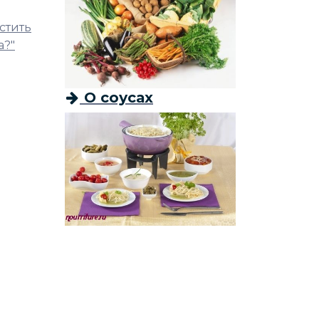
стить
а?"
О соусах