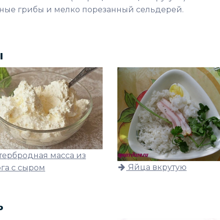
ные грибы и мелко порезанный сельдерей.
ы
тербродная масса из
Яйца вкрутую
га с сыром
ь