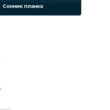
Сонник планка
у
м