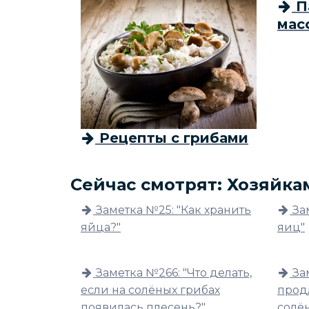
П
мас
Рецепты с грибами
Сейчас смотрят: Хозяйка
Заметка №25: "Как хранить
За
яйца?"
яиц"
Заметка №266: "Что делать,
За
если на солёных грибах
прод
появилась плесень?"
солё