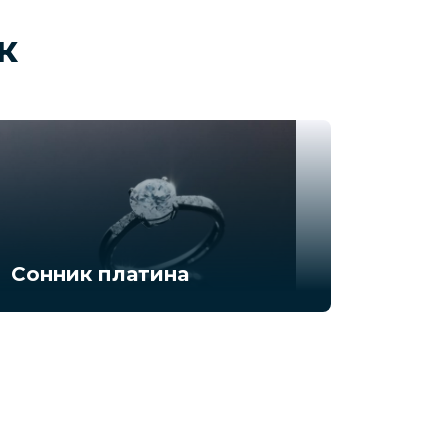
к
Сонник платина