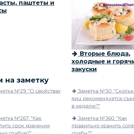
асты, паштеты и
сы
Вторые блюда,
холодные и горяч
закуски
м на заметку
метка №29: "О свойствах
Заметка №30: "Скольк
яиц рекомендуется съе
в неделю?"
метка №267: "Как
Заметка №360: "Как
лить срок хранения
правильно хранить сол
ных грибов?"
грибы?"