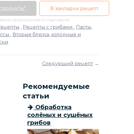
 продукты*
В закладки рецепт
тивных предложений от партнёров
Рецепты
,
Рецепты с грибами
,
Пасты,
ассы
,
Вторые блюда, холодные и
ски
Следующий рецепт
→
Рекомендуемые
статьи
Обработка
солёных и сушёных
грибов