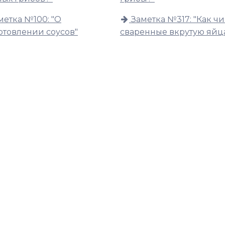
метка №100: "О
Заметка №317: "Как чи
отовлении соусов"
сваренные вкрутую яйц