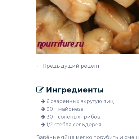
←
Предыдущий рецепт
Ингредиенты
6 сваренных вкрутую яиц
90 г майонеза
30 г солёных грибов
1/2 стебля сельдерея
Варёные яйца мелко порубить и смешат