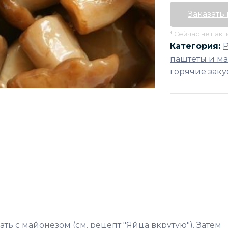
Заказать
* Сейчас нет ак
Категория:
паштеты и м
горячие заку
ь с майонезом (см. рецепт "Яйца вкрутую"). Затем