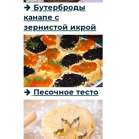
Бутерброды
канапе с
зернистой икрой
Песочное тесто