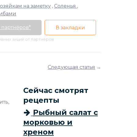
озяйкам на заметку
,
Соленья
,
рибами
 партнёров*
В закладки
тивных акций от партнёров
Следующая статья
→
Сейчас смотрят
рецепты
ить,
Рыбный салат с
морковью и
хреном