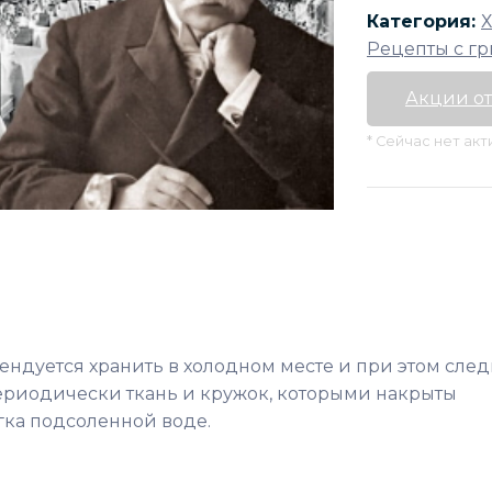
Категория:
Х
Рецепты с г
Акции от
* Сейчас нет ак
ндуется хранить в холодном месте и при этом след
Периодически ткань и кружок, которыми накрыты
гка подсоленной воде.