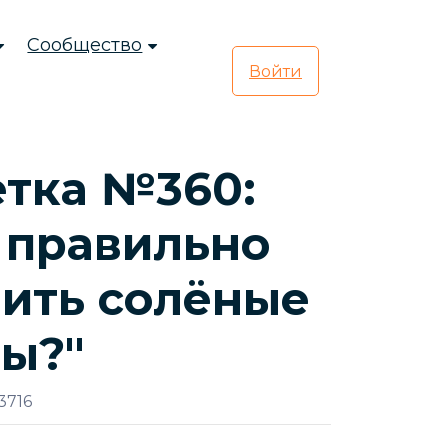
Сообщество
Войти
тка №360:
 правильно
ить солёные
ы?"
3716