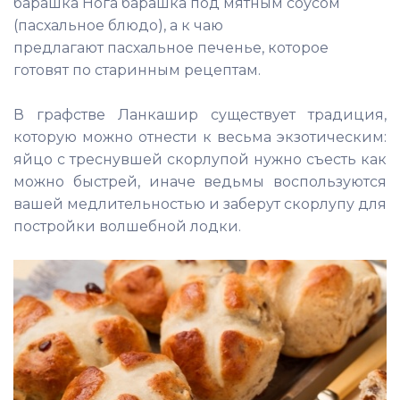
барашка Нога барашка под мятным соусом
(пасхальное блюдо), а к чаю
предлагают
пасхальное печенье
, которое
готовят по старинным рецептам.
В графстве Ланкашир существует традиция,
которую можно отнести к весьма экзотическим:
яйцо с треснувшей скорлупой нужно съесть как
можно быстрей, иначе ведьмы воспользуются
вашей медлительностью и заберут скорлупу для
постройки волшебной лодки.