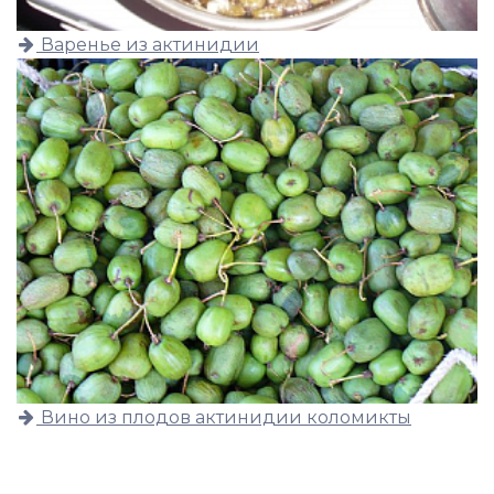
Варенье из актинидии
Вино из плодов актинидии коломикты