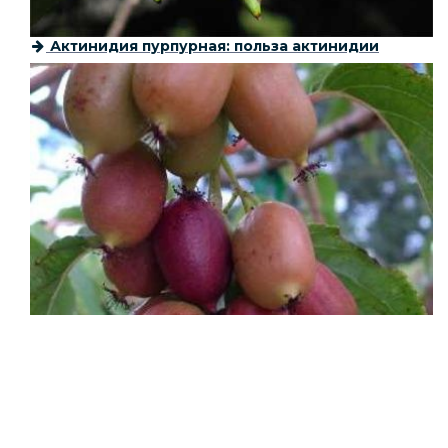
Актинидия пурпурная: польза актинидии