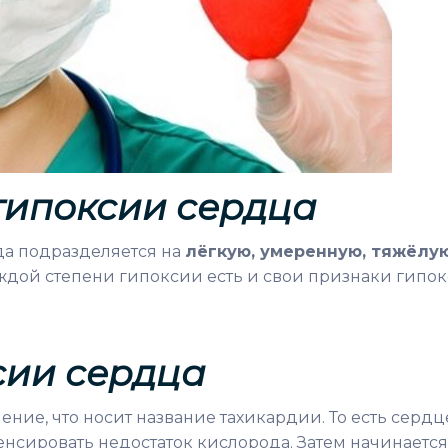
гипоксии сердца
да подразделяется на
лёгкую, умеренную, тяжёлу
аждой степени гипоксии есть и свои признаки гипо
сии сердца
ние, что носит название тахикардии. То есть сердц
енсировать недостаток кислорода. Затем начинается