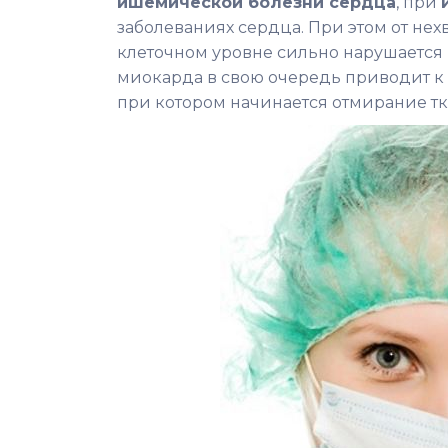
ишемической болезни сердца
, при
заболеваниях сердца. При этом от нех
клеточном уровне сильно нарушается и
миокарда в свою очередь приводит к 
при котором начинается отмирание тк