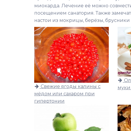
миокарда. Лечение её можно совмести
посещением санатория. Также замеч
настои из мокрицы, берёзы, брусники
Ол
Свежие ягоды калины с
муки
мёдом или сахаром при
гипертонии