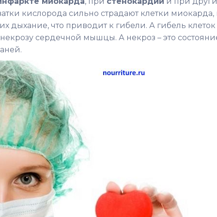
инфаркте миокарда
, при
стенокардии
и при други
ватки кислорода сильно страдают клетки миокарда, 
х дыхание, что приводит к гибели. А гибель клеток
некрозу сердечной мышцы. А некроз – это состояни
аней.