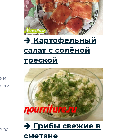
Картофельный
салат с солёной
треской
ю
и
ксии
Грибы свежие в
е за
сметане