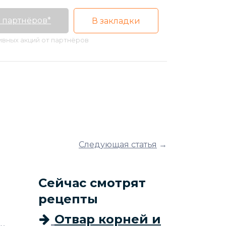
 партнёров*
В закладки
тивных акций от партнёров
Следующая статья
→
Сейчас смотрят
рецепты
Отвар корней и