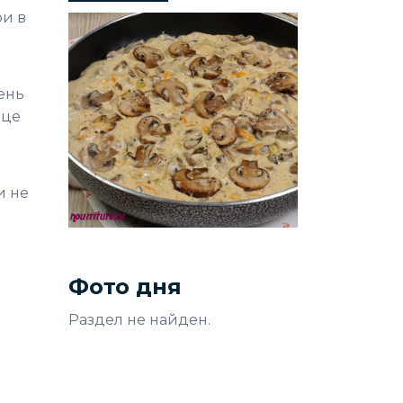
ои в
ень
дце
и не
Фото дня
Раздел не найден.