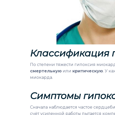
Классификация 
По степени тяжести гипоксия миокар
смертельную
или
критическую
. У к
миокарда.
Симптомы гипок
Сначала наблюдается частое сердцебие
счёт усиленной работы пытается комп