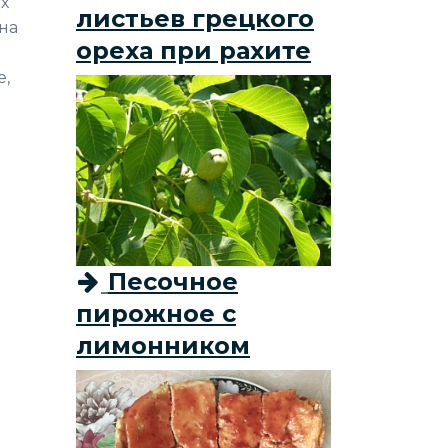
х
листьев грецкого
на
ореха при рахите
е,
Песочное
пирожное с
лимонником