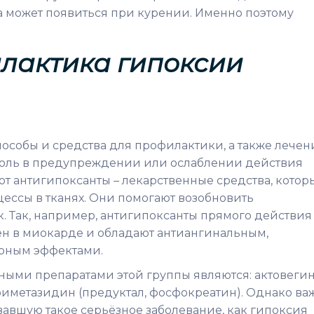
 может появиться при курении. Именно поэтому
лактика гипоксии
особы и средства для профилактики, а также лечен
 роль в предупреждении или ослаблении действия
т антигипоксанты – лекарственные средства, котор
ессы в тканях. Они помогают возобновить
. Так, например, антигипоксанты прямого действия
ен в миокарде и обладают антиангинальным,
рным эффектами.
ыми препаратами этой группы являются: актовегин
триметазидин (предуктал, фосфокреатин). Однако ва
вавшую такое серьёзное заболевание, как гипоксия