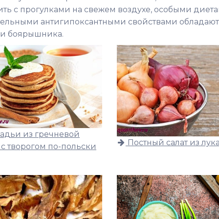
ть с прогулками на свежем воздухе, особыми диета
ательными антигипоксантными свойствами обладают
 и боярышника.
адьи из гречневой
Постный салат из лук
 с творогом по-польски