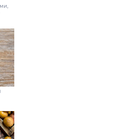
ми,
а