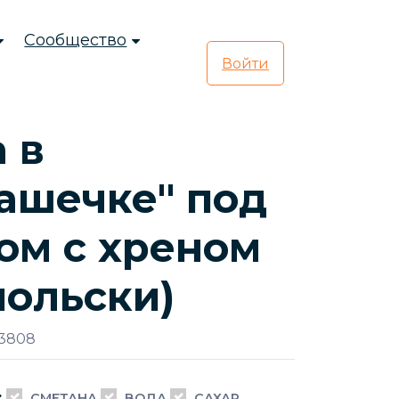
Сообщество
Войти
 в
ашечке" под
ом с хреном
польски)
 3808
:
СМЕТАНА
ВОДА
САХАР