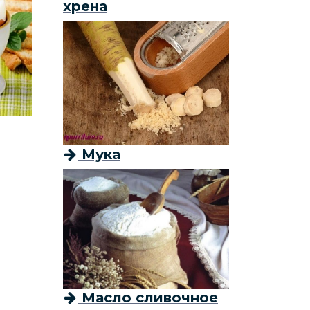
хрена
Мука
Масло сливочное