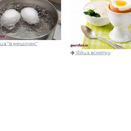
ца "в мешочек"
Яйца всмятку