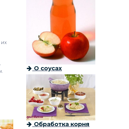
 их
ь
О соусах
м.
Обработка корня