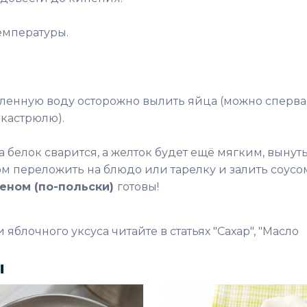
емпературы.
ленную воду осторожно вылить яйца (можно сперва
 кастрюлю).
а белок сварится, а желток будет ещё мягким, вынут
ом переложить на блюдо или тарелку и залить соусо
реном (по-польски)
готовы!
 яблочного уксуса читайте в статьях "Сахар", "Масло
ы