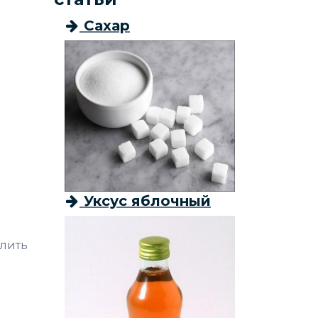
Сахар
а
Уксус яблочный
алить