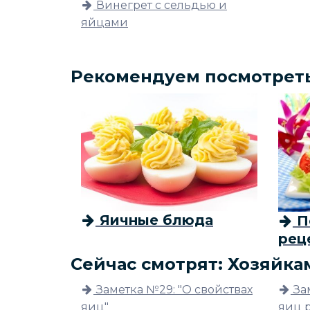
Винегрет с сельдью и
яйцами
Рекомендуем посмотрет
Яичные блюда
По
рец
Сейчас смотрят: Хозяйка
Заметка №29: "О свойствах
За
яиц"
яиц 