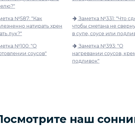
делю?"
метка №587: "Как
Заметка №331: "Что сд
олезненно натирать хрен
чтобы сметана не сверн
ать лук?"
в супе, соусе или подли
метка №100: "О
Заметка №393: "О
отовлении соусов"
нагревании соусов, кре
подливок"
Посмотрите наш сонни