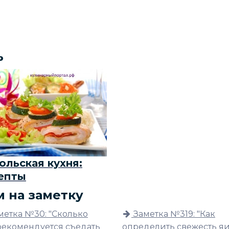
ь
льская кухня:
епты
м на заметку
метка №30: "Сколько
Заметка №319: "Как
рекомендуется съедать
определить свежесть я