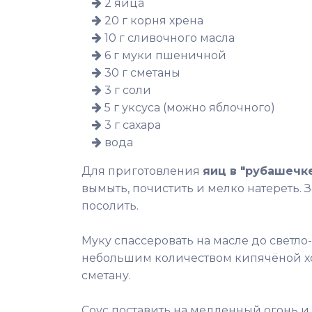
2 яйца
20 г корня хрена
10 г сливочного масла
6 г муки пшеничной
30 г сметаны
3 г соли
5 г уксуса (можно яблочного)
3 г сахара
вода
Для приготовления
яиц в "рубашечк
вымыть, почистить и мелко натереть. 
посолить.
Муку спассеровать на масле до светло-
небольшим количеством кипячёной хо
сметану.
Соус поставить на медленный огонь и