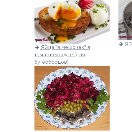
Яй
Яйца "в мешочек" в
томатном соусе (для
бутербродов)