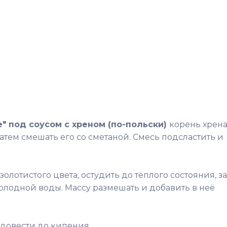
е" под соусом с хреном (по-польски)
корень хрен
Затем смешать его со сметаной. Смесь подсластить и
золотистого цвета, остудить до тёплого состояния, з
лодной воды. Массу размешать и добавить в неё
 довести до кипения.