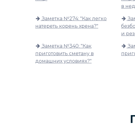
в не
Заметка №274: "Как легко
За
натереть корень хрена?"
безб
и рез
Заметка №340: "Как
За
приготовить сметану в
приг
домашних условиях?"