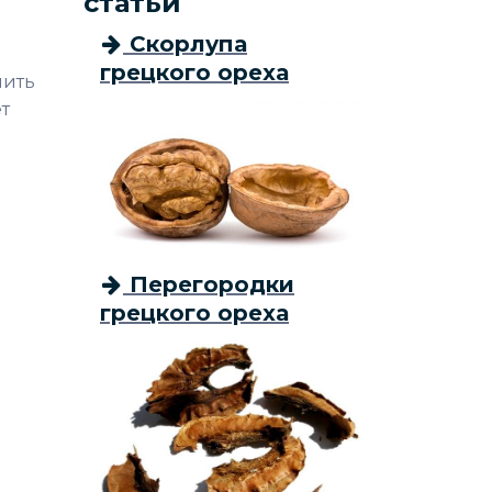
статьи
Скорлупа
грецкого ореха
лить
т
Перегородки
грецкого ореха