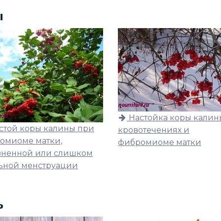
ы
Настойка коры калин
стой коры калины при
кровотечениях и
омиоме матки,
фибромиоме матки
зненной или слишком
ьной менструации
ь