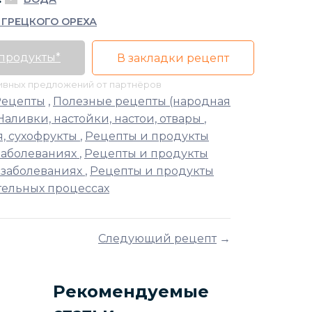
 ГРЕЦКОГО ОРЕХА
 продукты*
В закладки рецепт
тивных предложений от партнёров
Рецепты
,
Полезные рецепты (народная
Наливки, настойки, настои, отвары
,
я, сухофрукты
,
Рецепты и продукты
заболеваниях
,
Рецепты и продукты
 заболеваниях
,
Рецепты и продукты
тельных процессах
Следующий рецепт
→
Рекомендуемые