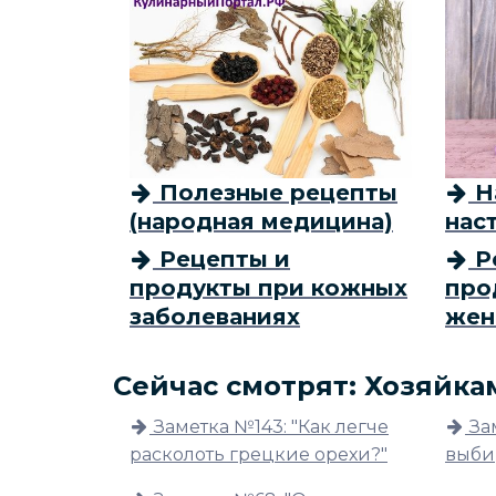
Полезные рецепты
На
(народная медицина)
нас
Рецепты и
Р
продукты при кожных
про
заболеваниях
жен
Сейчас смотрят: Хозяйка
Заметка №143: "Как легче
За
расколоть грецкие орехи?"
выби