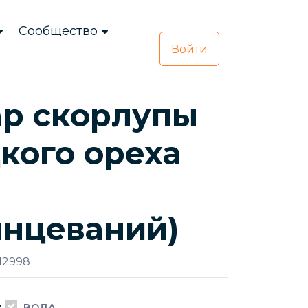
Сообщество
Войти
ар скорлупы
кого ореха
инцеваний)
12998
:
ВОДА