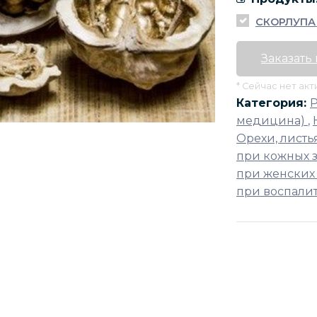
СКОРЛУПА
Заказать
* Сейчас нет ак
Категория:
медицина)
,
Орехи, листь
при кожных 
при женских
при воспали