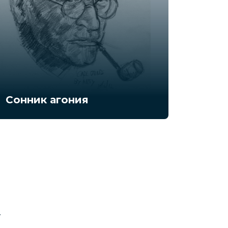
Сонник агония
у