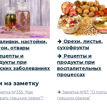
Орехи, листья,
ливки, настойки,
сухофрукты
тои, отвары
ецепты и
Рецепты и
дукты при
продукты при
ских заболеваниях
воспалительных
процессах
м на заметку
метка №335: "Как
Заметка №67: "О поль
рать грецкие орехи?"
грецких орехов"