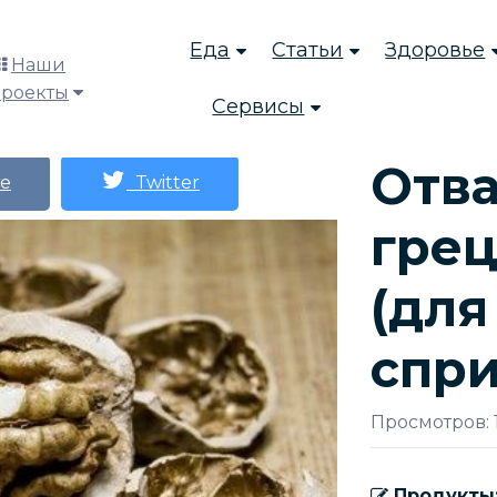
Еда
Статьи
Здоровье
Наши
проекты
Сервисы
Отв
е
Twitter
грец
(для
спр
Просмотров: 
Продукты