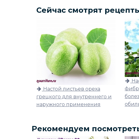
Сейчас смотрят рецепт
На
фибр
Настой листьев ореха
боле
грецкого для внутреннего и
обил
наружного применения
Рекомендуем посмотрет