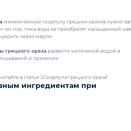
а
измельчённую скорлупу грецких орехов нужно за
о тех пор, пока вода не приобретёт насыщенный цве
роцедить через марлю.
ы грецкого ореха
развести кипячёной водой в
ринцеваний и примочек.
итайте в статье 2Скорлупа грецкого ореха".
вным ингредиентам при